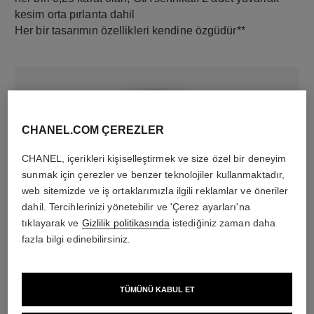
kesim orta pırlanta dahil
Her bir tasarımın özellikleri kendine özgüdür**
CHANEL.COM ÇEREZLER
CHANEL, içerikleri kişiselleştirmek ve size özel bir deneyim
sunmak için çerezler ve benzer teknolojiler kullanmaktadır,
web sitemizde ve iş ortaklarımızla ilgili reklamlar ve öneriler
malzeme
dahil. Tercihlerinizi yönetebilir ve 'Çerez ayarları'na
tıklayarak ve
Gizlilik politikasında
istediğiniz zaman daha
18K beyaz altın
fazla bilgi edinebilirsiniz.
DAHA FAZLASINI KEŞFET
TÜMÜNÜ KABUL ET