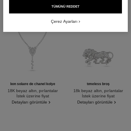
TÜMÜNÜ REDDET
Çerez Ayarları
lion solaire de chanel kolye
timeless broş
18K beyaz altın, pırlantalar
18k beyaz altın, pırlantalar
Ref. J65377
İstek üzerine fiyat
Ref. J62826
İstek üzerine fiyat
Detayları görüntüle
Detayları görüntüle