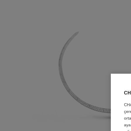
CH
CHA
çer
orta
aya