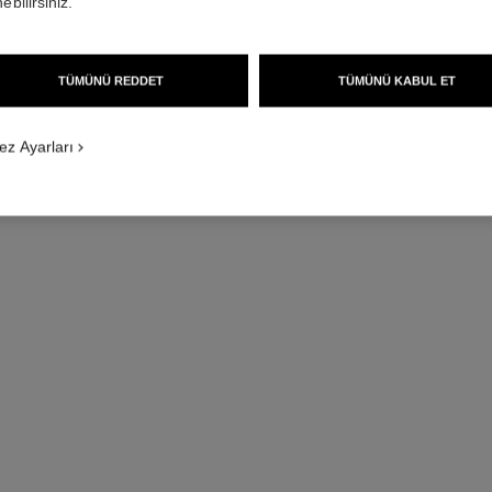
ebilirsiniz.
18k beyaz altın, pı
Daha fazla ayrıntı
rsiyonunu görün
TÜMÜNÜ REDDET
TÜMÜNÜ KABUL ET
Ref. J60909
İstek üzerine fiyat
ez Ayarları