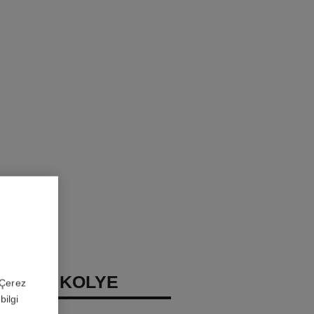
COMÈTE KOLYE
 'Çerez
bilgi