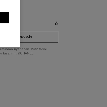
ırlantalar
BIZIMLE İLETIŞIME GEÇIN
afından uyarlanan 1932 tarihli
r tasarımı. ©CHANEL