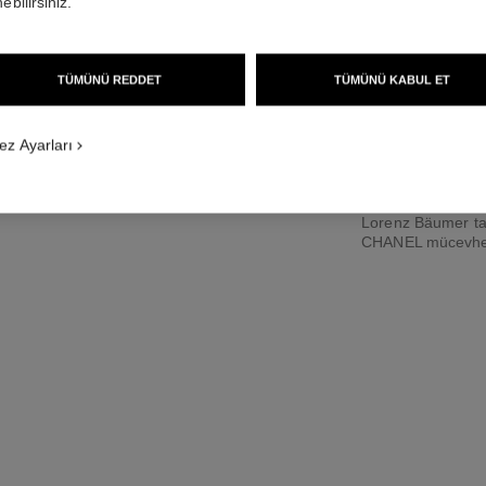
ebilirsiniz.
18K beyaz altın, p
Daha fazla ayrıntı
Ref. J2846
TÜMÜNÜ REDDET
TÜMÜNÜ KABUL ET
İstek üzerine fiyat
ez Ayarları
Lorenz Bäumer tar
CHANEL mücevhe