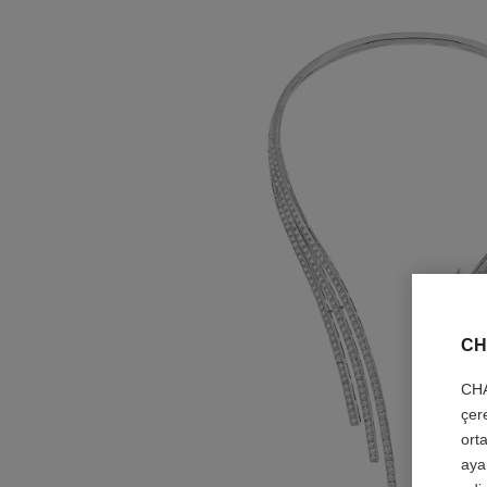
CH
CHA
çer
orta
aya