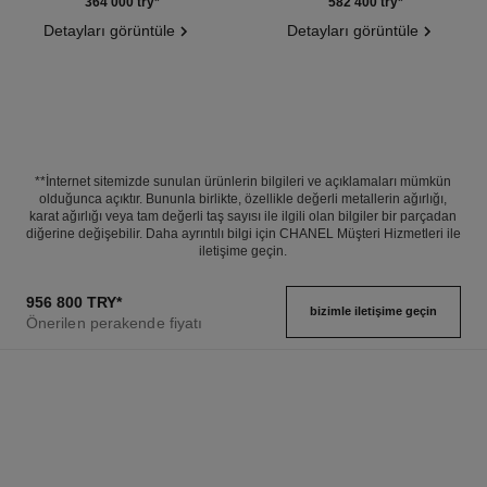
Ref. J10813
Ref. J10814
364 000 try
*
582 400 try
*
Detayları görüntüle
Detayları görüntüle
**İnternet sitemizde sunulan ürünlerin bilgileri ve açıklamaları mümkün
olduğunca açıktır. Bununla birlikte, özellikle değerli metallerin ağırlığı,
karat ağırlığı veya tam değerli taş sayısı ile ilgili olan bilgiler bir parçadan
diğerine değişebilir. Daha ayrıntılı bilgi için CHANEL Müşteri Hizmetleri ile
iletişime geçin.
956 800 TRY
*
bizimle i̇letişime geçin
Önerilen perakende fiyatı