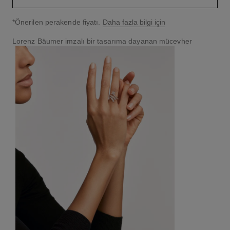
↩
*Önerilen perakende fiyatı.
Daha fazla bilgi için
Lorenz Bäumer imzalı bir tasarıma dayanan mücevher