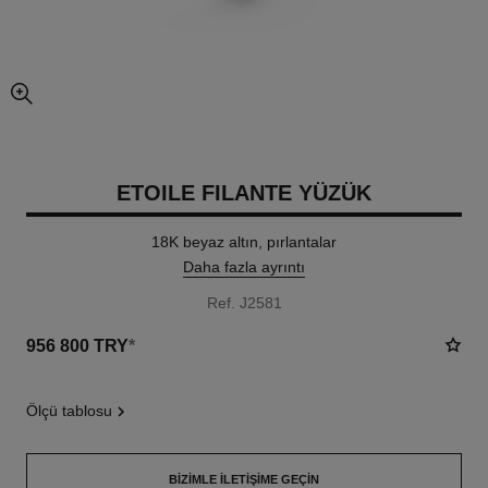
resmin büyütülmüş görünümü
ETOILE FILANTE YÜZÜK
18K beyaz altın, pırlantalar
Daha fazla ayrıntı
Ref. J2581
956 800 TRY
*
ölçü tablosu
BIZIMLE İLETIŞIME GEÇIN