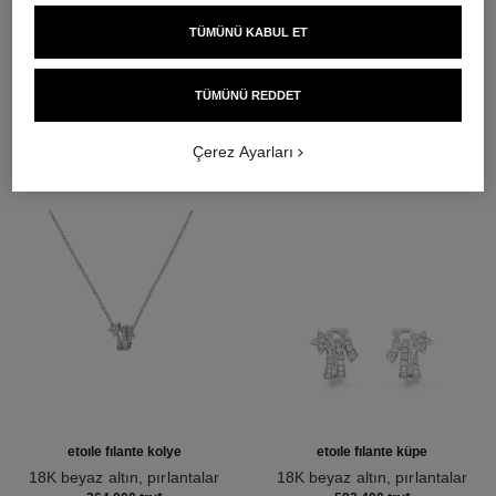
TÜMÜNÜ KABUL ET
DAHA FAZLASINI KEŞFET
TÜMÜNÜ REDDET
Çerez Ayarları
etoile filante kolye
etoile filante küpe
18K beyaz altın, pırlantalar
18K beyaz altın, pırlantalar