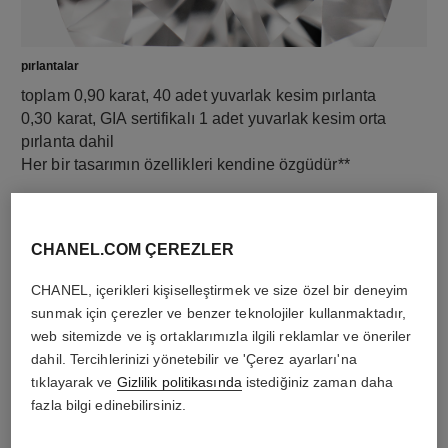
pırlantalar
toplam 0,90 karat, 40 adet yuvarlak kesim pırlanta
0,30 karat, GIA sertifikalı 1 adet yuvarlak kesim orta
pırlanta dahil
Her bir tasarımın özellikleri kendine özgüdür**
CHANEL.COM ÇEREZLER
CHANEL, içerikleri kişiselleştirmek ve size özel bir deneyim
sunmak için çerezler ve benzer teknolojiler kullanmaktadır,
web sitemizde ve iş ortaklarımızla ilgili reklamlar ve öneriler
dahil. Tercihlerinizi yönetebilir ve 'Çerez ayarları'na
tıklayarak ve
Gizlilik politikasında
istediğiniz zaman daha
fazla bilgi edinebilirsiniz.
malzeme
18K beyaz altın