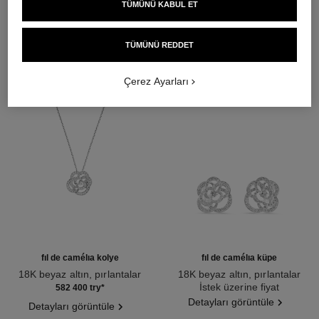
TÜMÜNÜ KABUL ET
DAHA FAZLASINI KEŞFET
TÜMÜNÜ REDDET
Çerez Ayarları
fil de camélia kolye
fil de camélia küpe
18K beyaz altın, pırlantalar
18K beyaz altın, pırlantalar
Ref. J2580
Ref. J2672
İstek üzerine fiyat
582 400 try
*
Detayları görüntüle
Detayları görüntüle