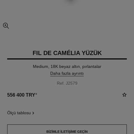
resmin büyütülmüş görünümü
FIL DE CAMÉLIA YÜZÜK
Medium, 18K beyaz altın, pırlantalar
Daha fazla ayrıntı
Ref. J2579
556 400 TRY
*
ölçü tablosu
BIZIMLE İLETIŞIME GEÇIN