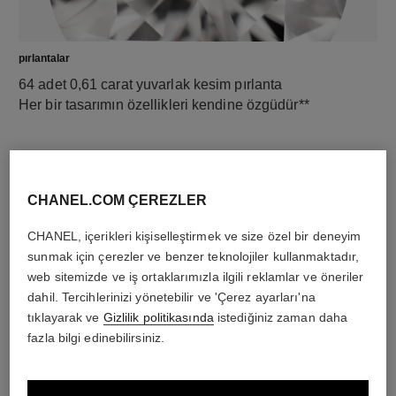
pırlantalar
64 adet 0,61 carat yuvarlak kesim pırlanta
Her bir tasarımın özellikleri kendine özgüdür**
CHANEL.COM ÇEREZLER
CHANEL, içerikleri kişiselleştirmek ve size özel bir deneyim
sunmak için çerezler ve benzer teknolojiler kullanmaktadır,
web sitemizde ve iş ortaklarımızla ilgili reklamlar ve öneriler
dahil. Tercihlerinizi yönetebilir ve 'Çerez ayarları'na
tıklayarak ve
Gizlilik politikasında
istediğiniz zaman daha
malzeme
fazla bilgi edinebilirsiniz.
18K beyaz altın