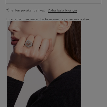
↩
*Önerilen perakende fiyatı.
Daha fazla bilgi için
Lorenz Bäumer imzalı bir tasarıma dayanan mücevher