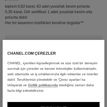
toplam 0,82 karat, 63 adet yuvarlak kesim pırlanta
0,30 karat, GIA sertifikalı 1 adet yuvarlak kesim orta
pırlanta dahil
Her bir tasarımın özellikleri kendine özgüdür**
CHANEL.COM ÇEREZLER
CHANEL, içerikleri kişiselleştirmek ve size özel bir deneyim
sunmak için çerezler ve benzer teknolojiler kullanmaktadır,
web sitemizde ve iş ortaklarımızla ilgili reklamlar ve öneriler
dahil. Tercihlerinizi yönetebilir ve 'Çerez ayarları'na
malzeme
tıklayarak ve
Gizlilik politikasında
istediğiniz zaman daha
18K beyaz altın
fazla bilgi edinebilirsiniz.