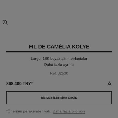
resmin büyütülmüş görünümü
FIL DE CAMÉLIA KOLYE
Large, 18K beyaz altın, pırlantalar
Daha fazla ayrıntı
Ref. J2530
868 400 TRY
*
BIZIMLE İLETIŞIME GEÇIN
↩
*Önerilen perakende fiyatı.
Daha fazla bilgi için