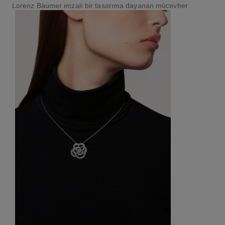
Lorenz Bäumer imzalı bir tasarıma dayanan mücevher