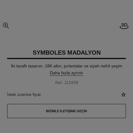
3D g
resmin büyütülmüş görünümü
SYMBOLES MADALYON
İki taraflı tasarım, 18K altın, pırlantalar ve siyah nefrit yeşim
Daha fazla ayrıntı
Ref. J13439
İstek üzerine fiyat
BIZIMLE İLETIŞIME GEÇIN