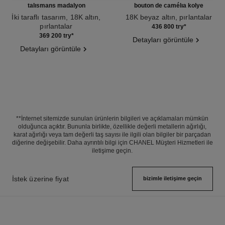
talismans madalyon
bouton de camélia kolye
İki taraflı tasarım, 18K altın,
18K beyaz altın, pırlantalar
pırlantalar
Ref. J12037
436 800 try
*
Ref. J13584
369 200 try
*
Detayları görüntüle
Detayları görüntüle
**İnternet sitemizde sunulan ürünlerin bilgileri ve açıklamaları mümkün
olduğunca açıktır. Bununla birlikte, özellikle değerli metallerin ağırlığı,
karat ağırlığı veya tam değerli taş sayısı ile ilgili olan bilgiler bir parçadan
diğerine değişebilir. Daha ayrıntılı bilgi için CHANEL Müşteri Hizmetleri ile
iletişime geçin.
İstek üzerine fiyat
bizimle i̇letişime geçin