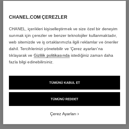
malzeme
18K altın
CHANEL.COM ÇEREZLER
CHANEL, içerikleri kişiselleştirmek ve size özel bir deneyim
DAHA FAZLASINI KEŞFET
sunmak için çerezler ve benzer teknolojiler kullanmaktadır,
web sitemizde ve iş ortaklarımızla ilgili reklamlar ve öneriler
dahil. Tercihlerinizi yönetebilir ve 'Çerez ayarları'na
tıklayarak ve
Gizlilik politikasında
istediğiniz zaman daha
fazla bilgi edinebilirsiniz.
TÜMÜNÜ KABUL ET
TÜMÜNÜ REDDET
Çerez Ayarları