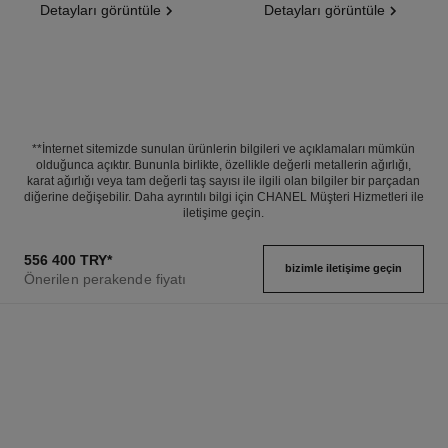
Detayları görüntüle
Detayları görüntüle
**İnternet sitemizde sunulan ürünlerin bilgileri ve açıklamaları mümkün
olduğunca açıktır. Bununla birlikte, özellikle değerli metallerin ağırlığı,
karat ağırlığı veya tam değerli taş sayısı ile ilgili olan bilgiler bir parçadan
diğerine değişebilir. Daha ayrıntılı bilgi için CHANEL Müşteri Hizmetleri ile
iletişime geçin.
556 400 TRY
*
bizimle i̇letişime geçin
Önerilen perakende fiyatı