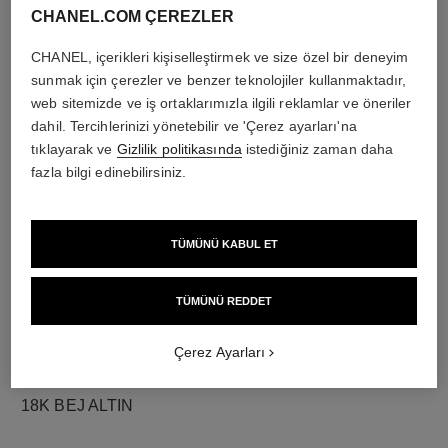
CHANEL.COM ÇEREZLER
CHANEL, içerikleri kişiselleştirmek ve size özel bir deneyim
pırlantalar
sunmak için çerezler ve benzer teknolojiler kullanmaktadır,
web sitemizde ve iş ortaklarımızla ilgili reklamlar ve öneriler
Toplam 0,47 karat, 37 adet yuvarlak kesim pırlanta
dahil. Tercihlerinizi yönetebilir ve 'Çerez ayarları'na
Her bir tasarımın özellikleri kendine özgüdür**
tıklayarak ve
Gizlilik politikasında
istediğiniz zaman daha
fazla bilgi edinebilirsiniz.
TÜMÜNÜ KABUL ET
TÜMÜNÜ REDDET
Çerez Ayarları
malzeme
18K BEJ ALTIN