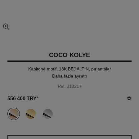
resmin büyütülmüş görünümü
COCO KOLYE
Kapitone motif, 18K BEJ ALTIN, pırlantalar
Daha fazla ayrıntı
Ref. J13217
556 400 TRY
*
varyant
(3)