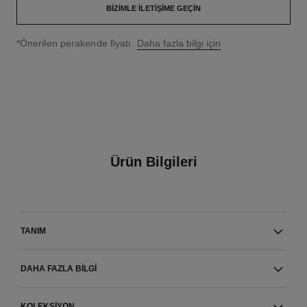
BIZIMLE İLETIŞIME GEÇIN
↩
*Önerilen perakende fiyatı.
Daha fazla bilgi için
Ürün Bilgileri
TANIM
DAHA FAZLA BILGI
KOLEKSIYON