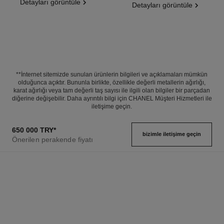
Detayları görüntüle
Detayları görüntüle
**İnternet sitemizde sunulan ürünlerin bilgileri ve açıklamaları mümkün
olduğunca açıktır. Bununla birlikte, özellikle değerli metallerin ağırlığı,
karat ağırlığı veya tam değerli taş sayısı ile ilgili olan bilgiler bir parçadan
diğerine değişebilir. Daha ayrıntılı bilgi için CHANEL Müşteri Hizmetleri ile
iletişime geçin.
650 000 TRY
*
bizimle i̇letişime geçin
Önerilen perakende fiyatı