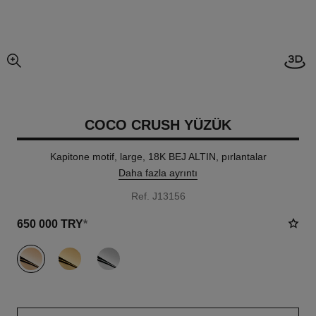
3D g
resmin büyütülmüş görünümü
COCO CRUSH YÜZÜK
Kapitone motif, large, 18K BEJ ALTIN, pırlantalar
Daha fazla ayrıntı
Ref. J13156
650 000 TRY
*
varyant
(3)