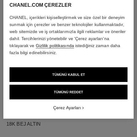
CHANEL.COM ÇEREZLER
CHANEL, içerikleri kişiselleştirmek ve size özel bir deneyim
pırlantalar
sunmak için çerezler ve benzer teknolojiler kullanmaktadır,
web sitemizde ve iş ortaklarımızla ilgili reklamlar ve öneriler
Toplam 0,73 karat, 23 adet yuvarlak kesim pırlanta
dahil. Tercihlerinizi yönetebilir ve 'Çerez ayarları'na
Her bir tasarımın özellikleri kendine özgüdür**
tıklayarak ve
Gizlilik politikasında
istediğiniz zaman daha
fazla bilgi edinebilirsiniz.
TÜMÜNÜ KABUL ET
TÜMÜNÜ REDDET
Çerez Ayarları
malzeme
18K BEJ ALTIN