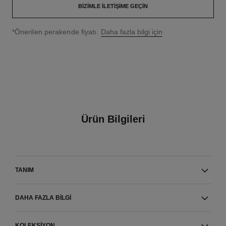
BIZIMLE İLETIŞIME GEÇIN
↩
*Önerilen perakende fiyatı.
Daha fazla bilgi için
Ürün Bilgileri
TANIM
DAHA FAZLA BILGI
KOLEKSIYON