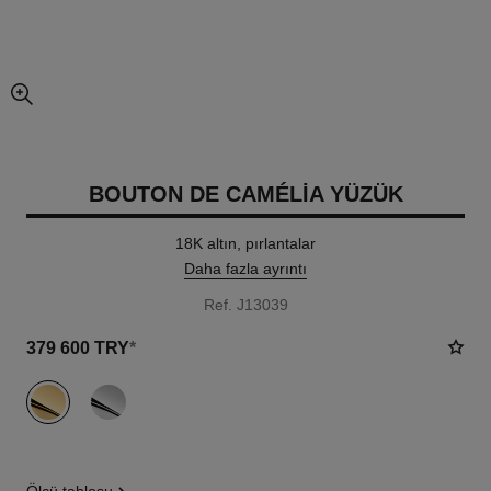
resmin büyütülmüş görünümü
BOUTON DE CAMÉLIA YÜZÜK
18K altın, pırlantalar
Daha fazla ayrıntı
Ref. J13039
379 600 TRY
*
varyant
(2)