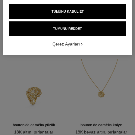
18K altın
TÜMÜNÜ KABUL ET
DAHA FAZLASINI KEŞFET
TÜMÜNÜ REDDET
Çerez Ayarları
bouton de camélia yüzük
bouton de camélia kolye
18K altın, pırlantalar
18K beyaz altın, pırlantalar