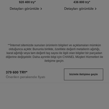
Ref. J12121
Ref. J12037
920 400 try
*
436 800 try
*
Detayları görüntüle
Detayları görüntüle
**İnternet sitemizde sunulan ürünlerin bilgileri ve açıklamaları mümkün
olduğunca açıktır. Bununla birlikte, özellikle değerli metallerin ağırlığı,
karat ağırlığı veya tam değerli taş sayısı ile ilgili olan bilgiler bir parçadan
diğerine değişebilir. Daha ayrıntılı bilgi için CHANEL Müşteri Hizmetleri ile
iletişime geçin.
379 600 TRY
*
bizimle i̇letişime geçin
Önerilen perakende fiyatı