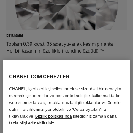
pırlantalar
Toplam 0,39 karat, 35 adet yuvarlak kesim pırlanta
Her bir tasarımın özellikleri kendine özgüdür**
CHANEL.COM ÇEREZLER
CHANEL, içerikleri kişiselleştirmek ve size özel bir deneyim
sunmak için çerezler ve benzer teknolojiler kullanmaktadır,
web sitemizde ve iş ortaklarımızla ilgili reklamlar ve öneriler
dahil. Tercihlerinizi yönetebilir ve 'Çerez ayarları'na
tıklayarak ve
Gizlilik politikasında
istediğiniz zaman daha
fazla bilgi edinebilirsiniz.
malzeme