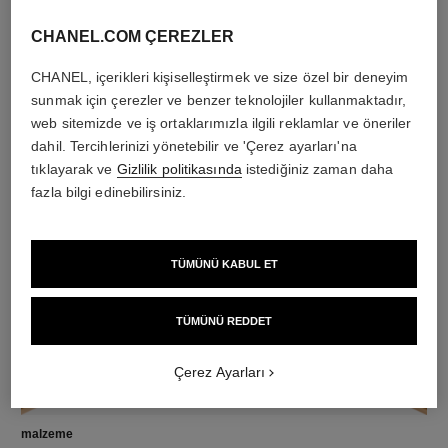
CHANEL.COM ÇEREZLER
pırlantalar
toplam 2,77 karat, 50 adet yuvarlak kesim pırlanta ve 1
CHANEL, içerikleri kişiselleştirmek ve size özel bir deneyim
adet damla kesim pırlanta
sunmak için çerezler ve benzer teknolojiler kullanmaktadır,
0,40 karat, GIA sertifikalı 1 adet yuvarlak kesim orta
web sitemizde ve iş ortaklarımızla ilgili reklamlar ve öneriler
pırlanta ve 0,40 karat, 1 adet damla kesim orta pırlanta
dahil. Tercihlerinizi yönetebilir ve 'Çerez ayarları'na
dahil
tıklayarak ve
Gizlilik politikasında
istediğiniz zaman daha
Her bir tasarımın özellikleri kendine özgüdür**
fazla bilgi edinebilirsiniz.
TÜMÜNÜ KABUL ET
TÜMÜNÜ REDDET
Çerez Ayarları
malzeme