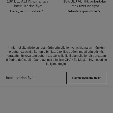
18K BEJ ALTIN, pırlantalar
18K BEJ ALTIN, pırlantalar
Ref. J12903
İstek üzerine fiyat
Ref. J13670
İstek üzerine fiyat
Detayları görüntüle
Detayları görüntüle
**İnternet sitemizde sunulan ürünlerin bilgileri ve açıklamaları mümkün
olduğunca açıktır. Bununla birlikte, özellikle değerli metallerin ağırlığı,
karat ağırlığı veya tam değerli taş sayısı ile ilgili olan bilgiler bir parçadan
diğerine değişebilir. Daha ayrıntılı bilgi için CHANEL Müşteri Hizmetleri ile
iletişime geçin.
İstek üzerine fiyat
bizimle i̇letişime geçin