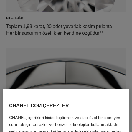
pırlantalar
Toplam 1,98 karat, 80 adet yuvarlak kesim pırlanta
Her bir tasarımın özellikleri kendine özgüdür**
CHANEL.COM ÇEREZLER
malzeme
18K beyaz altın
CHANEL, içerikleri kişiselleştirmek ve size özel bir deneyim
sunmak için çerezler ve benzer teknolojiler kullanmaktadır,
web sitemizde ve iş ortaklarımızla ilgili reklamlar ve öneriler