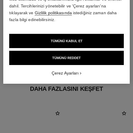
dahil. Tercihlerinizi yönetebilir ve 'Çerez ayarları'na
tıklayarak ve
Gizlilik politikasında
istediğiniz zaman daha
fazla bilgi edinebilirsiniz.
TÜMÜNÜ KABUL ET
küpe aparatı
TÜMÜNÜ REDDET
Delik kulaklar için uygundur
Çerez Ayarları
DAHA FAZLASINI KEŞFET