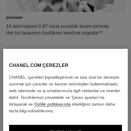
pırlantalar
14 adet toplam 0,97 carat yuvarlak kesim pırlanta
Her bir tasarımın özellikleri kendine özgüdür**
CHANEL.COM ÇEREZLER
CHANEL, içerikleri kişiselleştirmek ve size özel bir deneyim
sunmak için çerezler ve benzer teknolojiler kullanmaktadır,
web sitemizde ve iş ortaklarımızla ilgili reklamlar ve öneriler
dahil. Tercihlerinizi yönetebilir ve 'Çerez ayarları'na
tıklayarak ve
Gizlilik politikasında
istediğiniz zaman daha
malzeme
fazla bilgi edinebilirsiniz.
18K sarı altın