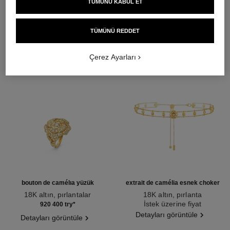
TÜMÜNÜ KABUL ET
DAHA FAZLASINI KEŞFET
TÜMÜNÜ REDDET
Çerez Ayarları
bouton de camélia yüzük
extrait de camélia esnek choker
18K altın, pırlantalar
18K altın, pırlanta
Ref. J12121
Ref. J13652
İstek üzerine fiyat
920 400 try
*
Detayları görüntüle
Detayları görüntüle