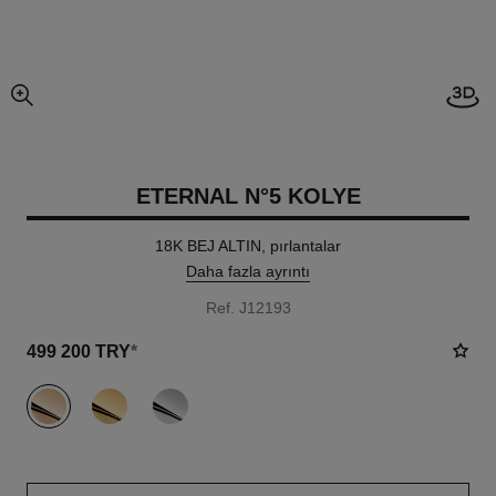
3D g
resmin büyütülmüş görünümü
ETERNAL N°5 KOLYE
18K BEJ ALTIN, pırlantalar
Daha fazla ayrıntı
Ref. J12193
499 200 TRY
*
varyant
(3)