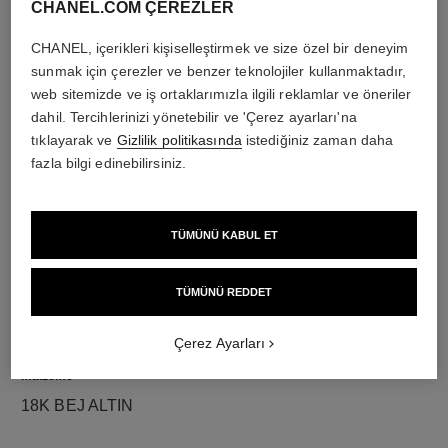
CHANEL.COM ÇEREZLER
CHANEL, içerikleri kişiselleştirmek ve size özel bir deneyim
sunmak için çerezler ve benzer teknolojiler kullanmaktadır,
pırlantalar
web sitemizde ve iş ortaklarımızla ilgili reklamlar ve öneriler
Toplamı 0.34 carat 25 adet yuvarlak kesim pırlanta
dahil. Tercihlerinizi yönetebilir ve 'Çerez ayarları'na
Her bir tasarımın özellikleri kendine özgüdür**
tıklayarak ve
Gizlilik politikasında
istediğiniz zaman daha
fazla bilgi edinebilirsiniz.
TÜMÜNÜ KABUL ET
TÜMÜNÜ REDDET
Çerez Ayarları
malzeme
18K BEJ ALTIN