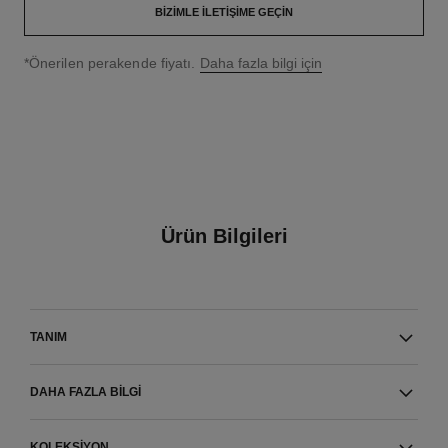
BIZIMLE İLETIŞIME GEÇIN
↩
*Önerilen perakende fiyatı.
Daha fazla bilgi için
Ürün Bilgileri
TANIM
DAHA FAZLA BILGI
KOLEKSIYON