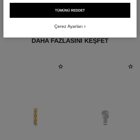
malzeme
TÜMÜNÜ REDDET
18K altın
Çerez Ayarları
DAHA FAZLASINI KEŞFET