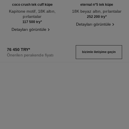
coco crush tek cuff küpe
eternal n°5 tek küpe
Kapitone motif, 18K altın,
18K beyaz altın, pırlantalar
pırlantalar
Ref. J12200
252 200 try
*
Ref. J12156
117 500 try
*
Detayları görüntüle
Detayları görüntüle
76 450 TRY
*
bizimle i̇letişime geçin
Önerilen perakende fiyatı