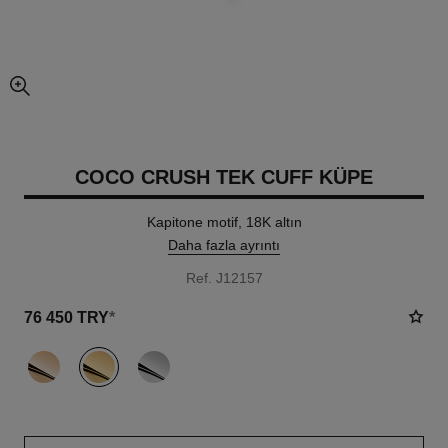
resmin büyütülmüş görünümü
COCO CRUSH TEK CUFF KÜPE
Kapitone motif, 18K altın
Daha fazla ayrıntı
Ref. J12157
76 450 TRY
*
varyant
(3)