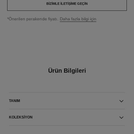
BIZIMLE İLETIŞIME GEÇIN
↩
*Önerilen perakende fiyatı.
Daha fazla bilgi için
Ürün Bilgileri
TANIM
KOLEKSIYON