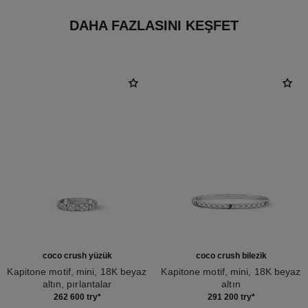
DAHA FAZLASINI KEŞFET
coco crush yüzük
coco crush bilezik
Kapitone motif, mini, 18K beyaz
Kapitone motif, mini, 18K beyaz
altın, pırlantalar
altın
Ref. J11871
Ref. J12621
262 600 try
*
291 200 try
*