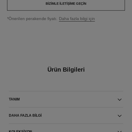
BIZIMLE İLETIŞIME GEÇIN
↩
*Önerilen perakende fiyatı.
Daha fazla bilgi için
Ürün Bilgileri
TANIM
DAHA FAZLA BILGI
KOLEKSIYON