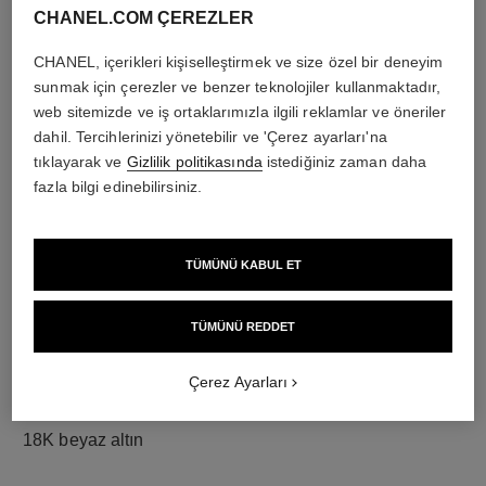
CHANEL.COM ÇEREZLER
CHANEL, içerikleri kişiselleştirmek ve size özel bir deneyim
pırlantalar
sunmak için çerezler ve benzer teknolojiler kullanmaktadır,
web sitemizde ve iş ortaklarımızla ilgili reklamlar ve öneriler
2 adet yuvarlak kesim pırlanta toplam 0.16 carat
dahil. Tercihlerinizi yönetebilir ve 'Çerez ayarları'na
Her bir tasarımın özellikleri kendine özgüdür**
tıklayarak ve
Gizlilik politikasında
istediğiniz zaman daha
fazla bilgi edinebilirsiniz.
TÜMÜNÜ KABUL ET
TÜMÜNÜ REDDET
Çerez Ayarları
malzeme
18K beyaz altın