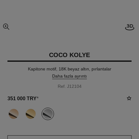
3D g
resmin büyütülmüş görünümü
COCO KOLYE
Kapitone motif, 18K beyaz altın, pırlantalar
Daha fazla ayrıntı
Ref. J12104
351 000 TRY
*
varyant
(3)