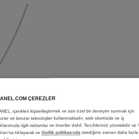
ANEL.COM ÇEREZLER
BOUTON 
NEL, içerikleri kişiselleştirmek ve size özel bir deneyim sunmak için
KOLYE
ezler ve benzer teknolojiler kullanmaktadır, web sitemizde ve iş
klarımızla ilgili reklamlar ve öneriler dahil. Tercihlerinizi yönetebilir ve
18K beyaz altın, p
rları'na tıklayarak ve
Gizlilik politikasında
istediğiniz zaman daha fazla 
Daha fazla ayrıntı