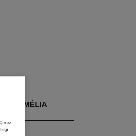
DE CAMÉLIA
 'Çerez
ırlantalar
bilgi