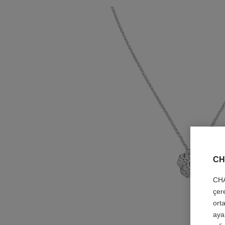
CH
CHA
çer
orta
aya