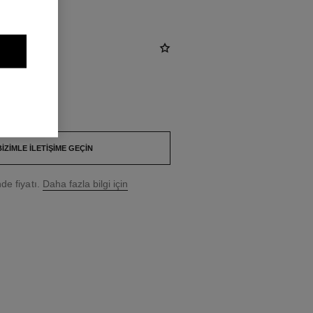
BIZIMLE İLETIŞIME GEÇIN
e fiyatı.
Daha fazla bilgi için