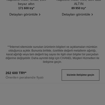
beyaz altın
ALTIN
Ref. J10570
Ref. J11785
171 600 try
*
89 950 try
*
Detayları görüntüle
Detayları görüntüle
**İnternet sitemizde sunulan ürünlerin bilgileri ve açıklamaları mümkün
olduğunca açıktır. Bununla birlikte, özellikle değerli metallerin ağırlığı,
karat ağırlığı veya tam değerli taş sayısı ile ilgili olan bilgiler bir parçadan
diğerine değişebilir. Daha ayrıntılı bilgi için CHANEL Müşteri Hizmetleri ile
iletişime geçin.
262 600 TRY
*
bizimle i̇letişime geçin
Önerilen perakende fiyatı