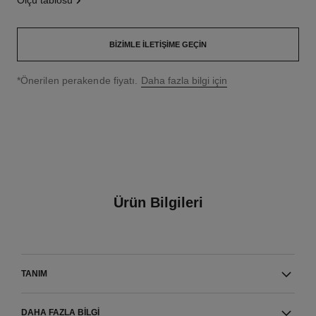
ölçü tablosu
BIZIMLE İLETIŞIME GEÇIN
↩
*Önerilen perakende fiyatı.
Daha fazla bilgi için
Ürün Bilgileri
TANIM
DAHA FAZLA BILGI