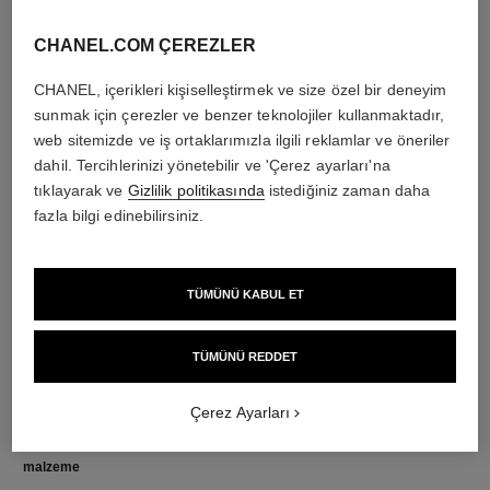
CHANEL.COM ÇEREZLER
CHANEL, içerikleri kişiselleştirmek ve size özel bir deneyim
sunmak için çerezler ve benzer teknolojiler kullanmaktadır,
pırlantalar
web sitemizde ve iş ortaklarımızla ilgili reklamlar ve öneriler
dahil. Tercihlerinizi yönetebilir ve 'Çerez ayarları'na
18 adet yuvarlak kesim pırlanta toplam 0.36 carat
tıklayarak ve
Gizlilik politikasında
istediğiniz zaman daha
Her bir tasarımın özellikleri kendine özgüdür**
fazla bilgi edinebilirsiniz.
TÜMÜNÜ KABUL ET
TÜMÜNÜ REDDET
Çerez Ayarları
malzeme