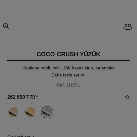
3D g
resmin büyütülmüş görünümü
COCO CRUSH YÜZÜK
Kapitone motif, mini, 18K beyaz altın, pırlantalar
Daha fazla ayrıntı
Ref. J11871
262 600 TRY
*
varyant
(3)