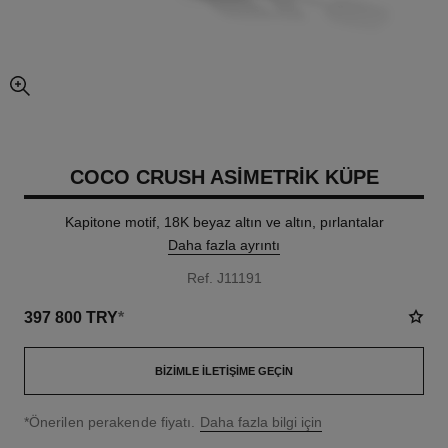
resmin büyütülmüş görünümü
COCO CRUSH ASIMETRIK KÜPE
Kapitone motif, 18K beyaz altın ve altın, pırlantalar
Daha fazla ayrıntı
Ref. J11191
397 800 TRY
*
BIZIMLE İLETIŞIME GEÇIN
↩
*Önerilen perakende fiyatı.
Daha fazla bilgi için