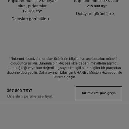
Kapitone motif, 18K beyaz
Kapitone motif, 18K altın
altın, pırlantalar
Ref. J11134
215 800 try
*
Ref. J12154
125 850 try
*
Detayları görüntüle
Detayları görüntüle
**İnternet sitemizde sunulan ürünlerin bilgileri ve açıklamaları mümkün
olduğunca açıktır. Bununla birlikte, özellikle değerli metallerin ağırlığı,
karat ağırlığı veya tam değerli taş sayısı ile ilgili olan bilgiler bir parçadan
diğerine değişebilir. Daha ayrıntılı bilgi için CHANEL Müşteri Hizmetleri ile
iletişime geçin.
397 800 TRY
*
bizimle i̇letişime geçin
Önerilen perakende fiyatı