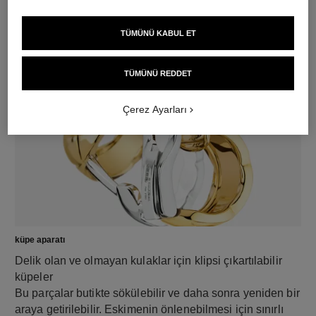
TÜMÜNÜ KABUL ET
malzeme
18K sarı altın
TÜMÜNÜ REDDET
Çerez Ayarları
küpe aparatı
Delik olan ve olmayan kulaklar için klipsi çıkartılabilir
küpeler
Bu parçalar butikte sökülebilir ve daha sonra yeniden bir
araya getirilebilir. Eskimenin önlenebilmesi için sınırlı