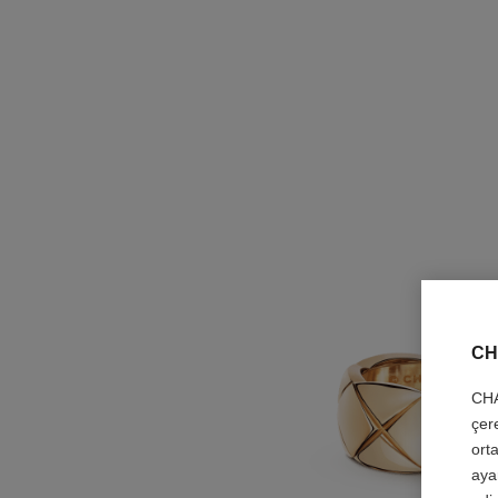
CH
CHA
çer
orta
aya