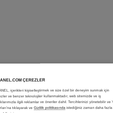
ANEL.COM ÇEREZLER
COCO C
NEL, içerikleri kişiselleştirmek ve size özel bir deneyim sunmak için
ezler ve benzer teknolojiler kullanmaktadır, web sitemizde ve iş
Kapitone motif, s
klarımızla ilgili reklamlar ve öneriler dahil. Tercihlerinizi yönetebilir ve
Daha fazla ayrıntı
rları'na tıklayarak ve
Gizlilik politikasında
istediğiniz zaman daha fazla 
Ref. J10818