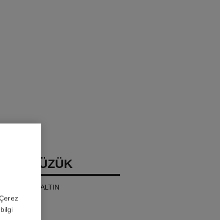
RUSH YÜZÜK
mall, 18K BEJ ALTIN
 'Çerez
bilgi