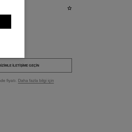
BIZIMLE İLETIŞIME GEÇIN
e fiyatı.
Daha fazla bilgi için