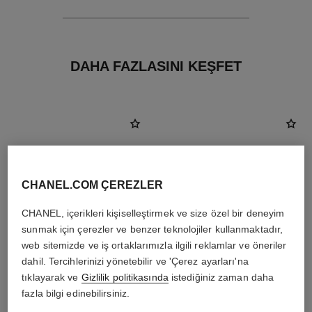
DAHA FAZLASINI KEŞFET
CHANEL.COM ÇEREZLER
CHANEL, içerikleri kişiselleştirmek ve size özel bir deneyim
sunmak için çerezler ve benzer teknolojiler kullanmaktadır,
web sitemizde ve iş ortaklarımızla ilgili reklamlar ve öneriler
dahil. Tercihlerinizi yönetebilir ve 'Çerez ayarları'na
tıklayarak ve
Gizlilik politikasında
istediğiniz zaman daha
fazla bilgi edinebilirsiniz.
plume de chanel yüzük
timeless broş