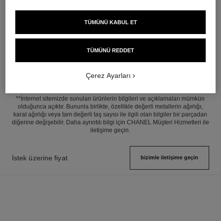
18K beyaz altın ve altın,
18k beyaz altın, pırlantalar
pırlantalar
Ref. J62826
İstek üzerine fiyat
Ref. J11935
İstek üzerine fiyat
Detayları görüntüle
TÜMÜNÜ KABUL ET
Detayları görüntüle
TÜMÜNÜ REDDET
Çerez Ayarları
**İnternet sitemizde sunulan ürünlerin bilgileri ve açıklamaları mümkün
olduğunca açıktır. Bununla birlikte, özellikle değerli metallerin ağırlığı,
karat ağırlığı veya tam değerli taş sayısı ile ilgili olan bilgiler bir parçadan
diğerine değişebilir. Daha ayrıntılı bilgi için CHANEL Müşteri Hizmetleri ile
iletişime geçin.
İstek üzerine fiyat
bizimle i̇letişime geçin