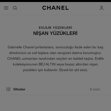
 kontrastı etkinleştir
menü - ana gezinti
- ana gezinti menüsü
arama
hesap
EVLİLİK YÜZÜKLERİ
NİŞAN YÜZÜKLERİ
Gabrielle Chanel pırlantalara, sonsuzluğu ifade eden bu baş
döndürücü ve saf taşlara olan sevgisini daima korumuştur.
CHANEL uzmanları tarafından seçilen en kaliteli taşlar, Evlilik
koleksiyonunun BEJ ALTIN veya beyaz altından nişan
yüzükleri için kullanılır. Ebedi bir stil sözü.
8 ürün
filtreler