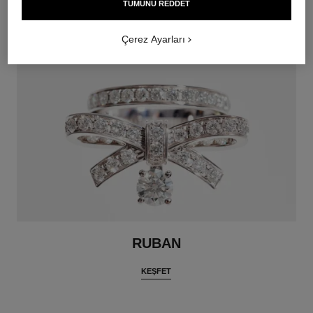
TÜMÜNÜ REDDET
KEŞFET
Çerez Ayarları
RUBAN
KEŞFET