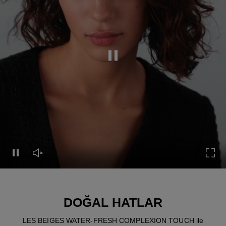
Pause this video
Pause this video
Unmute this video
Turn
DOĞAL HATLAR
LES BEIGES WATER-FRESH COMPLEXION TOUCH ile