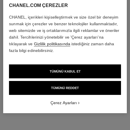
CHANEL.COM ÇEREZLER
CHANEL, içerikleri kişiselleştirmek ve size özel bir deneyim
sunmak için çerezler ve benzer teknolojiler kullanmaktadır,
web sitemizde ve iş ortaklarımızla ilgili reklamlar ve öneriler
dahil. Tercihlerinizi yönetebilir ve 'Çerez ayarları'na
tıklayarak ve
Gizlilik politikasında
istediğiniz zaman daha
fazla bilgi edinebilirsiniz.
TÜMÜNÜ KABUL ET
TÜMÜNÜ REDDET
Formülü, koruma ve 12 saate kadar nemlendirme için
nemlendirici bileşenler içerir. Cilde dolgun ve iyi dinlenmiş bir
Çerez Ayarları
görünüm, tazelik sunar.