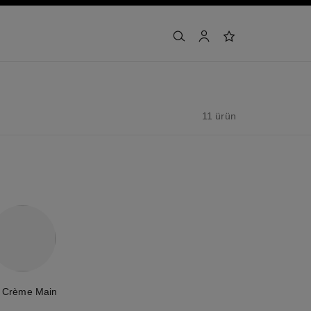
arama
hesap
i̇stek listesi
11 ürün
 Crème Main