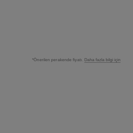
Detayları görüntüle
*Önerilen perakende fiyatı.
Daha fazla bilgi için
↩