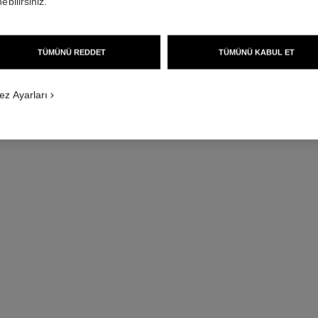
ebilirsiniz.
TÜMÜNÜ REDDET
TÜMÜNÜ KABUL ET
ez Ayarları
l'huile orient
Vücut Masaj Yaği
Ref. 102040
Ref. 10203
11 350 try
*
Detayları görüntüle