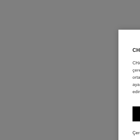
CH
CHA
çer
orta
aya
edin
Çer