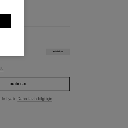
Koleksiyon
UL
BUTIK BUL
e fiyatı.
Daha fazla bilgi için