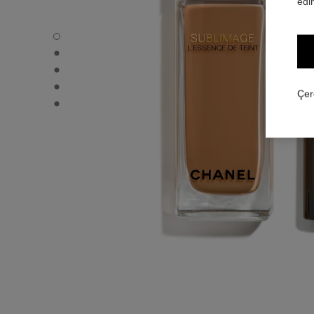
edin
SUBLIMAGE L'ESSENCE DE TEINT - Varsayılan görünüm
SUBLIMAGE L'ESSENCE DE TEINT - Alternatif görünüm 1
SUBLIMAGE L'ESSENCE DE TEINT - Temel doku görünü
SUBLIMAGE L'ESSENCE DE TEINT - product.packShot.
Çer
SUBLIMAGE L'ESSENCE DE TEINT - product.packShot.