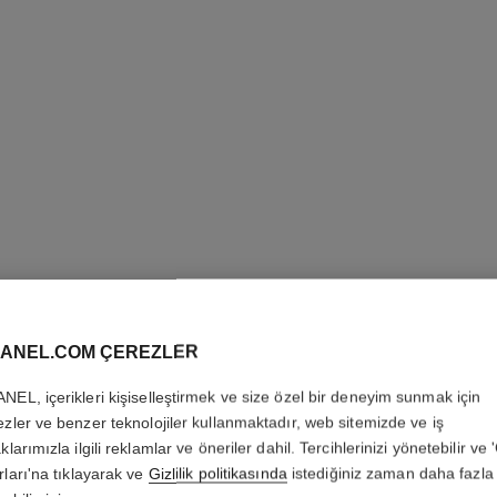
SUBLIMA
TEINT
ANEL.COM ÇEREZLER
Üst Düzey Serum Fo
NEL, içerikleri kişiselleştirmek ve size özel bir deneyim sunmak için
Daha fazla ayrıntı
ezler ve benzer teknolojiler kullanmaktadır, web sitemizde ve iş
Ref. 147178
klarımızla ilgili reklamlar ve öneriler dahil. Tercihlerinizi yönetebilir ve
rları'na tıklayarak ve
Gizlilik politikasında
istediğiniz zaman daha fazla 
9 550 TRY
*