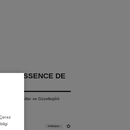
GE L'ESSENCE DE
ndöten: Eşi̇tler ve Güzelleşti̇ri̇r
 'Çerez
bilgi
koleksiyon