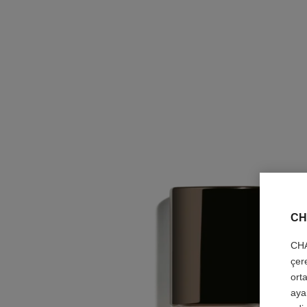
CH
CHA
çer
orta
aya