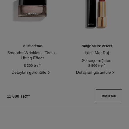
le lift crème
rouge allure velvet
Smooths Wrinkles - Firms -
Işiltili Mat Ruj
Lifting Effect
Ref. 162580
20 seçeneği ton
Ref. 141780
8 200 try
*
2 900 try
*
Detayları görüntüle
Detayları görüntüle
11 600 TRY
*
butik bul