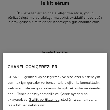
le lift sérum
Üçlü etki sağlar: anında sıkılaştırma etkisi, yoğun
pürüzsüzleştirme ve sıkılaştırma etkisi, oksidatif strese bağlı
olarak gelişen tüm faktörleri hedefleyen güçlendirme etkisi.
hedef ruti̇n
CHANEL.COM ÇEREZLER
CHANEL, içerikleri kişiselleştirmek ve size özel bir deneyim
03
sunmak için çerezler ve benzer teknolojiler kullanmaktadır,
web sitemizde ve iş ortaklarımızla ilgili reklamlar ve öneriler
dahil. Tercihlerinizi yönetebilir ve 'Çerez ayarları'na
tıklayarak ve
Gizlilik politikasında
istediğiniz zaman daha
fazla bilgi edinebilirsiniz.