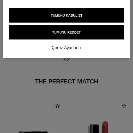
GÜÇLENDİRME
Uzman serumlar ile
TÜMÜNÜ KABUL ET
TÜMÜNÜ REDDET
Çerez Ayarları
3
/
4
THE PERFECT MATCH