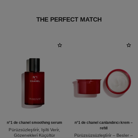
THE PERFECT MATCH
n°1 de chanel smoothing serum
n°1 de chanel canlandirici krem –
refill
Pürüzsüzleşti̇ri̇r, Işilti Veri̇r,
Gözenekleri̇ Küçültür
Pürüzsüzsüzleşti̇ri̇r – Besler –