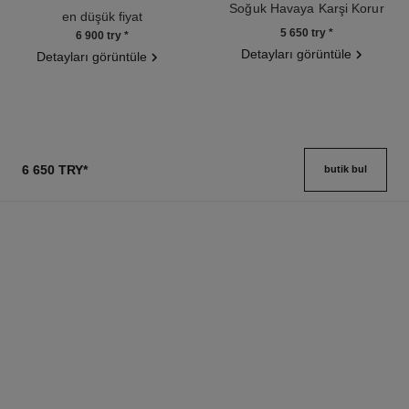
Ref. 140895
Soğuk Havaya Karşi Korur
en düşük fiyat
Ref. 140025
5 650 try
*
6 900 try
*
Detayları görüntüle
Detayları görüntüle
6 650 TRY
*
butik bul