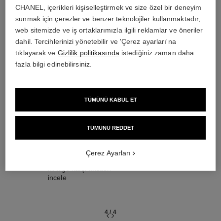
hedef ruti̇n
CHANEL, içerikleri kişiselleştirmek ve size özel bir deneyim
sunmak için çerezler ve benzer teknolojiler kullanmaktadır,
web sitemizde ve iş ortaklarımızla ilgili reklamlar ve öneriler
dahil. Tercihlerinizi yönetebilir ve 'Çerez ayarları'na
04
tıklayarak ve
Gizlilik politikasında
istediğiniz zaman daha
fazla bilgi edinebilirsiniz.
TÜMÜNÜ KABUL ET
NEMLENDİRME
TÜMÜNÜ REDDET
& BAKIM
Tüm kremler, güneş
Çerez Ayarları
kremleri ve çevresel
kirliliğe karşi mistleri
incele
4
/
4