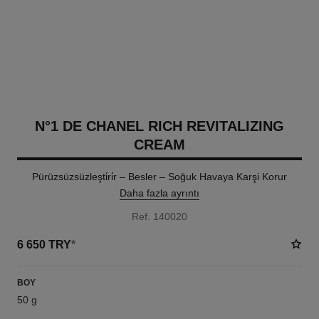
N°1 DE CHANEL RICH REVITALIZING
CREAM
Pürüzsüzsüzleşti̇ri̇r – Besler – Soğuk Havaya Karşi Korur
Daha fazla ayrıntı
Ref. 140020
6 650 TRY
*
BOY
50 g