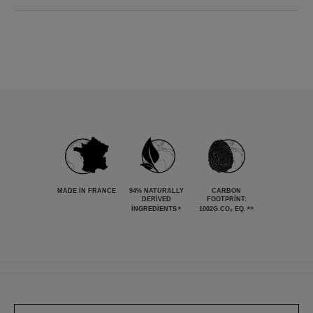
MADE IN FRANCE
94% NATURALLY
CARBON
DERIVED
FOOTPRINT:
*
**
INGREDIENTS
1002G.CO₂ EQ.