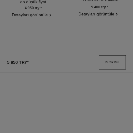
en düşük fiyat
Ref. 141020
5 400 try
*
4 950 try
*
Detayları görüntüle
Detayları görüntüle
5 650 TRY
*
butik bul