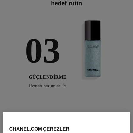
hedef ruti̇n
03
GÜÇLENDİRME
Uzman serumlar ile
CHANEL.COM ÇEREZLER
3
/
4