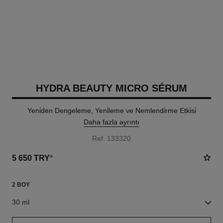
HYDRA BEAUTY MICRO SÉRUM
Yeni̇den Dengeleme, Yeni̇leme ve Nemlendi̇rme Etki̇si̇
Daha fazla ayrıntı
Ref. 133320
5 650 TRY
*
2 BOY
30 ml