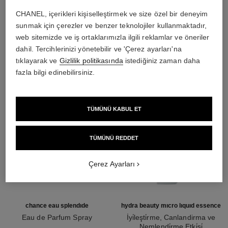
CHANEL, içerikleri kişiselleştirmek ve size özel bir deneyim
sunmak için çerezler ve benzer teknolojiler kullanmaktadır,
THE PERFECT MATCH
web sitemizde ve iş ortaklarımızla ilgili reklamlar ve öneriler
dahil. Tercihlerinizi yönetebilir ve 'Çerez ayarları'na
tıklayarak ve
Gizlilik politikasında
istediğiniz zaman daha
fazla bilgi edinebilirsiniz.
TÜMÜNÜ KABUL ET
TÜMÜNÜ REDDET
Çerez Ayarları
chance eau splendide
hydra beauty micro liquid essence
Eau de Parfum Spray
İyi̇leşti̇rme, Canlandirma ve
Ref. 136220
Nemlendi̇rme Etki̇si̇