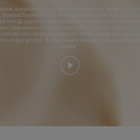
sallık, duyguları harekete geçiren duyuların bir hikayesi” diye a
uyusal Değerlendirme Müdürü Maÿlis Louvet. ”Cilt bakım f
al kimliği, yapısı ve kokusuyla oluşur” devamında ise Maÿlis 
lara hitap etmenin üründeki öneminden bahseder. ”Ürün, uyg
n rahatlık hissi bıraktığında, hoş bir dokusu olduğunda ürünü 
ğının artığını görürüz. Bu da zamanla etkisini ortaya çıkaran önem
özellik.”