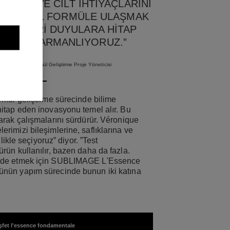
 UYGUN VE CILT IHTIYAÇLARINI
ÜKEMMEL FORMÜLE ULAŞMAK
IÇERIKLERI DUYULARA HITAP
KILDE HARMANLIYORUZ.”
y, CHANEL Formül Geliştirme Proje Yöneticisi
rmül geliştirme sürecinde bilime
itap eden inovasyonu temel alır. Bu
arak çalışmalarını sürdürür. Véronique
rimizi bileşimlerine, saflıklarına ve
zlikle seçiyoruz” diyor. ”Test
rün kullanılır, bazen daha da fazla.
lde etmek için SUBLIMAGE L'Essence
nün yapım sürecinde bunun iki katına
şfet l'essence fondamentale