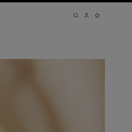
arama
hesap
i̇stek listesi