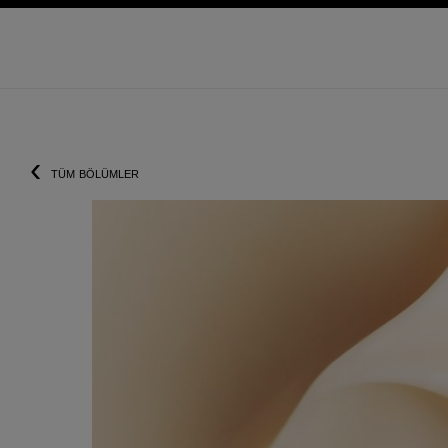
sü
yüksek kontrastı etkinleştir
‹
TÜM BÖLÜMLER