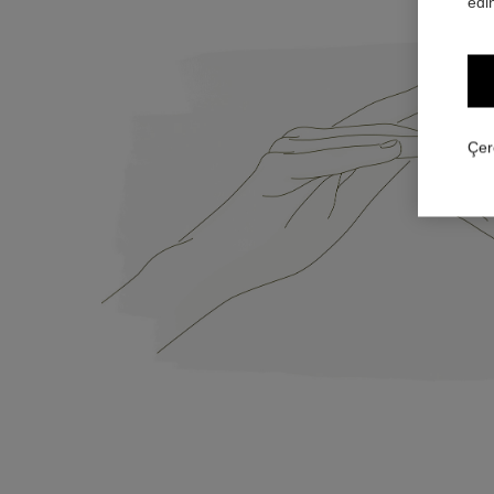
edin
Çer