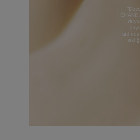
”Duyu
CHANEL D
duyus
duyu
ardında
sıklı