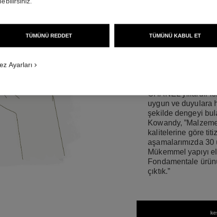
ebilirsiniz.
CILT TIPLERINE
KARŞILAYAN M
IÇIN ETKILI 
TÜMÜNÜ REDDET
TÜMÜNÜ KABUL ET
EDECEK ŞE
Véronique Kowand
ez Ayarları
CHANEL yıllardır fo
uygun ve duyulara h
şekilde dengeyi bul
Kowandy, ”Malzemele
kalitelerine göre titi
aşamalarımızda 30 ü
Mükemmel yapıyı e
Fondamentale ürünü
çıktık.”
ke