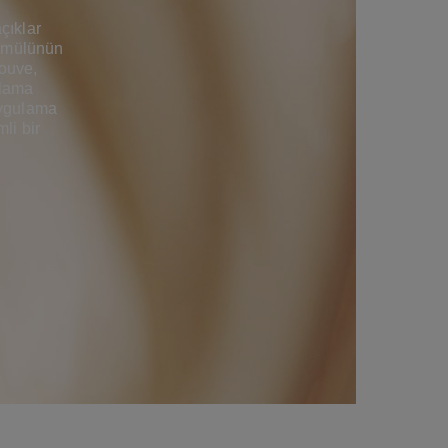
çıklar
ormülünün
Louve,
ulama
uygulama
li bir