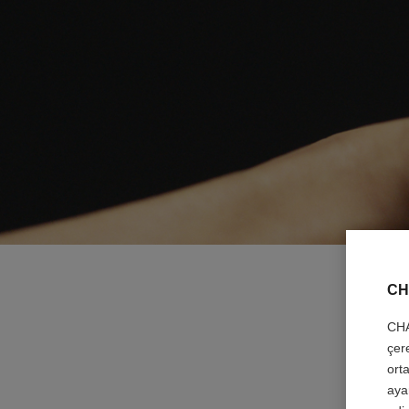
CH
CHA
çer
orta
aya