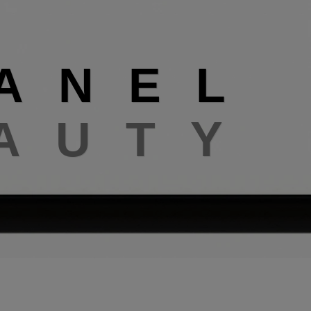
A
N
E
L
A
U
T
Y