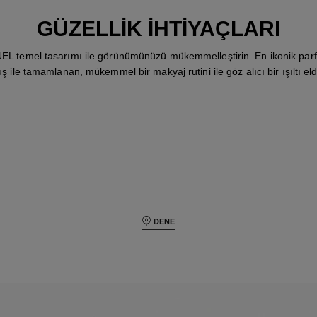
GÜZELLIK IHTIYAÇLARI
L temel tasarımı ile görünümünüzü mükemmelleştirin. En ikonik par
 ile tamamlanan, mükemmel bir makyaj rutini ile göz alıcı bir ışıltı el
DENE