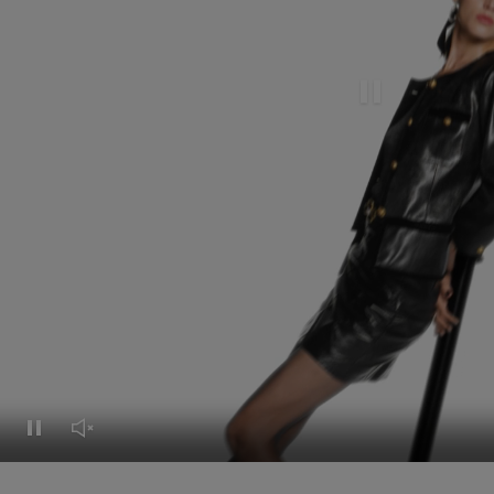
Pause this video
Pause this video
Unmute this video