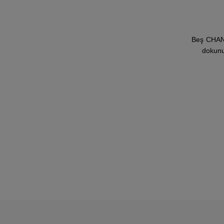
Beş CHANE
dokunuş