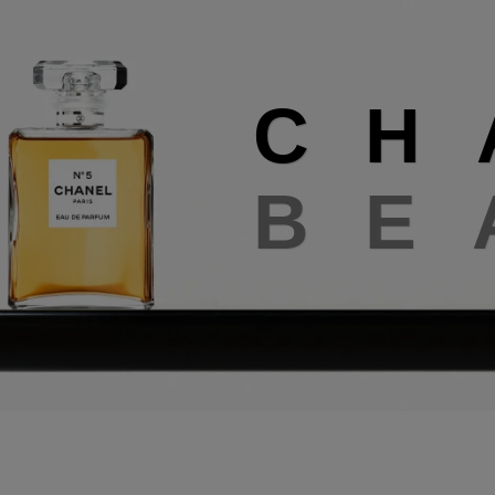
C
H
Chanel beauty
B
E