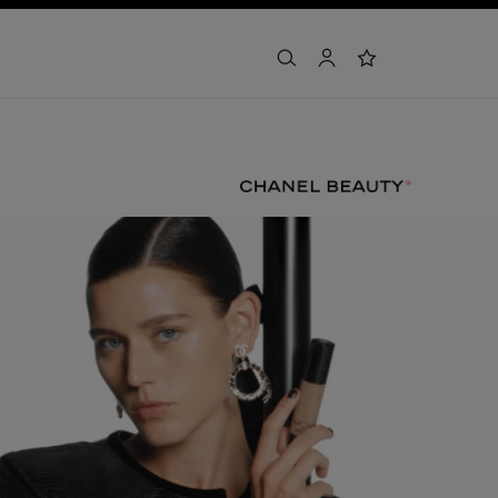
arama
hesap
i̇stek listesi