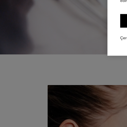
edin
Çer