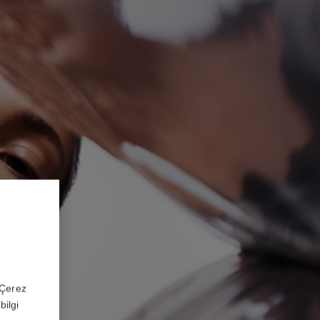
 'Çerez
bilgi