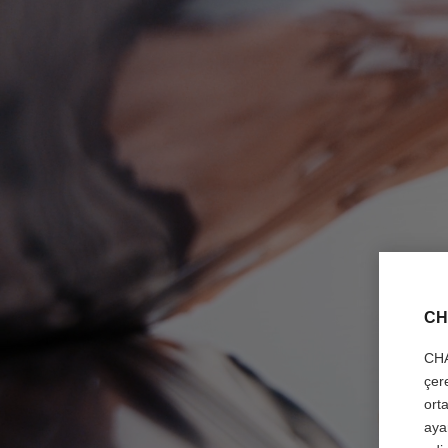
CH
CHA
çer
orta
aya