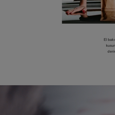
El bak
kusur
deri