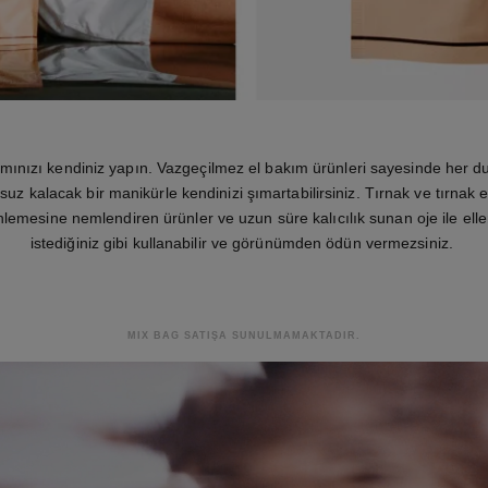
ımınızı kendiniz yapın. Vazgeçilmez el bakım ürünleri sayesinde her 
suz kalacak bir manikürle kendinizi şımartabilirsiniz. Tırnak ve tırnak et
nlemesine nemlendiren ürünler ve uzun süre kalıcılık sunan oje ile eller
istediğiniz gibi kullanabilir ve görünümden ödün vermezsiniz.
MIX BAG SATIŞA SUNULMAMAKTADIR.