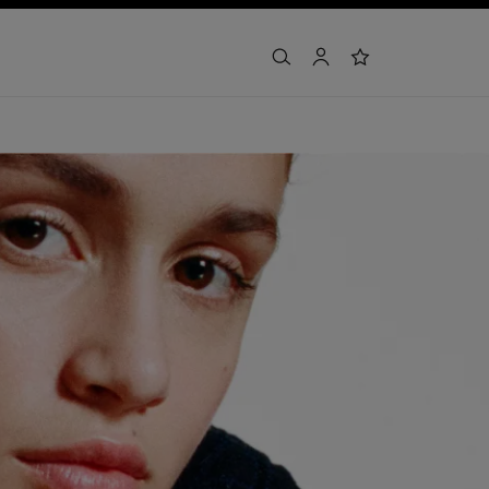
arama
hesap
i̇stek listesi
SPA
EGZERSİZ