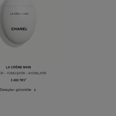
LA CRÈME MAIN
R – YUMUŞATIR – AYDINLATIR
Ref. 133850
*
3 400 TRY
Detayları görüntüle