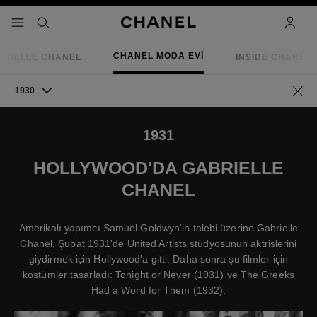
 kontrastı etkinleştir
menü - ana gezinti
- ana gezinti menüsü
arama
hesap
CHANEL MODA EVI
BRIELLE CHANEL
INSIDE CHANEL
1930
Tarih
1931
HOLLYWOOD'DA GABRIELLE
CHANEL
Amerikalı yapımcı Samuel Goldwyn'in talebi üzerine Gabrielle
Chanel, Şubat 1931'de United Artists stüdyosunun aktrislerini
giydirmek için Hollywood'a gitti. Daha sonra şu filmler için
kostümler tasarladı: Tonight or Never (1931) ve The Greeks
Had a Word for Them (1932).