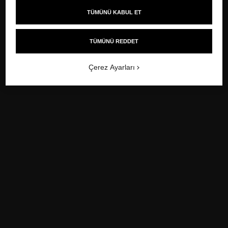
Kaynakları göster
TÜMÜNÜ KABUL ET
TÜMÜNÜ REDDET
Çerez Ayarları
-
/
-
ÖNCEKI
1920
SONRAKI
1940