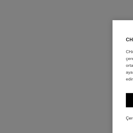
CH
CHA
çer
orta
aya
edin
Çer