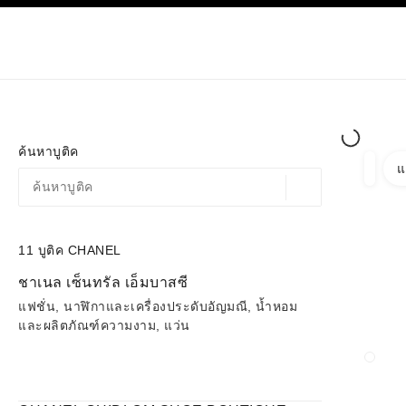
ก
เปิดใช้คอนทราสต์ระดับสูง
เฉพาะในบูติค
ช้อปออนไลน
เกี่ยวกับ C
โอต์กูตูร์
แฟชั่น
ค้นหาบูติค
แ
ตัวกรอ
ตัวกรอ
ตำแหน่งสถานที่ตามพิก
ข้อเสนอจะแสดงอยู่ใต้แถบค้นหานี้
0 ข้อเสนอที่มีอยู่
11
บูติค CHANEL
ไปที่ตัวกรอง
ชาเนล เซ็นทรัล เอ็มบาสซี
แฟชั่น, นาฬิกาและเครื่องประดับอัญมณี, น้ำหอม
และผลิตภัณฑ์ความงาม, แว่น
ปิดกา