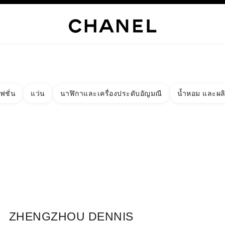
เท่านั้น
์
HANEL
ไฮจิวเวลรี่
ไฟน์จิวเวลรี่
นาฬิกา
แว่นตา
น้ำหอม
เมคอัพ
สกินแคร์
AB
ฟชั่น
แว่น
นาฬิกาและเครื่องประดับอัญมณี
น้ำหอม และผล
งผลลัพธ์โดย:
ง
ัด - หาบูติคที่อยู่ใกล้ที่สุด
ร์ดบูติก ZHENGZHOU DENNIS
ZHENGZHOU DENNIS