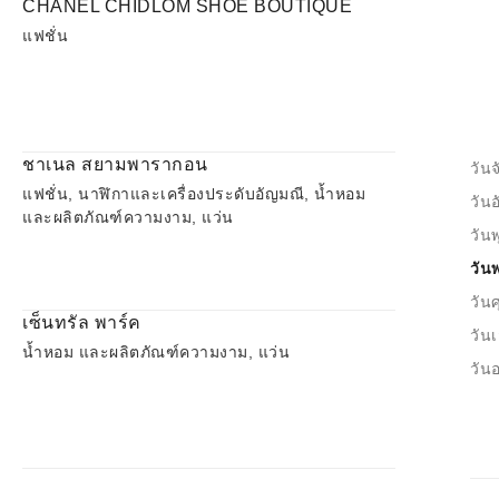
CHANEL CHIDLOM SHOE BOUTIQUE
แฟชั่น
ชาเนล สยามพารากอน
วันจ
แฟชั่น, นาฬิกาและเครื่องประดับอัญมณี, น้ำหอม
วัน
และผลิตภัณฑ์ความงาม, แว่น
วันพ
วัน
วันศ
เซ็นทรัล พาร์ค
วันเ
น้ำหอม และผลิตภัณฑ์ความงาม, แว่น
วันอ