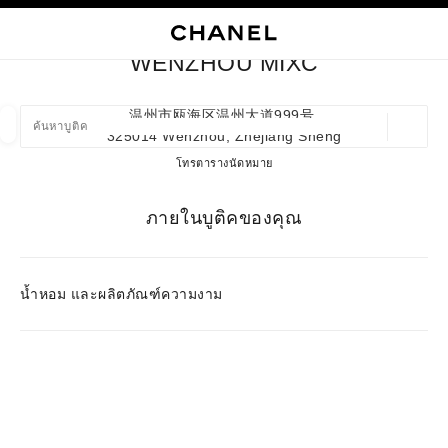
ใช้คอนทราสต์ระดับสูง
ปิดการ์ดบูติก WENZHOU MIXC
การนำทางหลัก
การนำทางหลัก
ค้นหา
ตะก
บัญ
WENZHOU MIXC
ค้นหาบูติค
温州市瓯海区温州大道999号,
325014 Wenzhou, Zhejiang Sheng
ตำแหน่ง
ข้อเสนอจะแสดงอยู่ใต้แถบค้นหานี้
0 ข้อเสนอที่มีอยู่
WENZHOU MIXC
โทร
57788951317
ตารางนัดหมาย
แฟชั่น
แว่น
นาฬิกาและเครื่องประดับอัญมณี
น้ำ
ภายในบูติคของคุณ
ตัวกรองผลลัพธ์โดย:
ตัวกรอง
น้ำหอม และผลิตภัณฑ์ความงาม