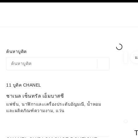
ก
เปิดใช้คอนทราสต์ระดับสูง
เฉพาะในบูติค
ช้อปออนไลน
เกี่ยวกับ C
โอต์กูตูร์
แฟชั่น
ค้นหาบูติค
แ
ตัวกรอ
ตัวกรอ
ตำแหน่งสถานที่ตามพิก
ข้อเสนอจะแสดงอยู่ใต้แถบค้นหานี้
0 ข้อเสนอที่มีอยู่
11
บูติค CHANEL
ไปที่ตัวกรอง
ชาเนล เซ็นทรัล เอ็มบาสซี
แฟชั่น, นาฬิกาและเครื่องประดับอัญมณี, น้ำหอม
และผลิตภัณฑ์ความงาม, แว่น
ปิดกา