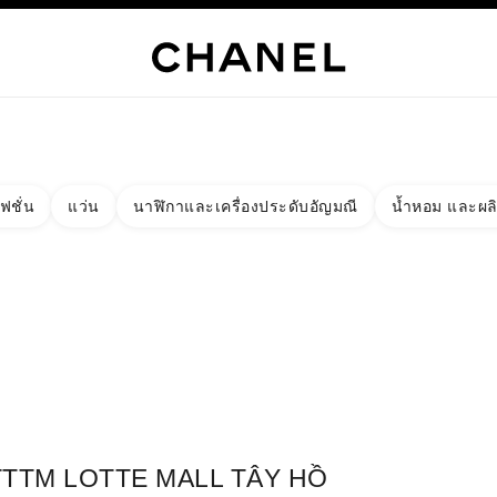
เท่านั้น
์
HANEL
ไฮจิวเวลรี่
ไฟน์จิวเวลรี่
นาฬิกา
แว่นตา
น้ำหอม
เมคอัพ
สกินแคร์
AB
ฟชั่น
แว่น
นาฬิกาและเครื่องประดับอัญมณี
น้ำหอม และผล
งผลลัพธ์โดย:
ง
ัด - หาบูติคที่อยู่ใกล้ที่สุด
ร์ดบูติก TTTM LOTTE MALL TÂY HỒ
TTTM LOTTE MALL TÂY HỒ