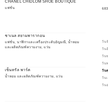
CHANEL CHIDLOM SHOE BOUTIQUE
แฟชั่น
683
ชาเนล สยามพารากอน
วันจ
แฟชั่น, นาฬิกาและเครื่องประดับอัญมณี, น้ำหอม
และผลิตภัณฑ์ความงาม, แว่น
วัน
วันพ
วัน
เซ็นทรัล พาร์ค
วันศ
น้ำหอม และผลิตภัณฑ์ความงาม, แว่น
วันเ
วันอ