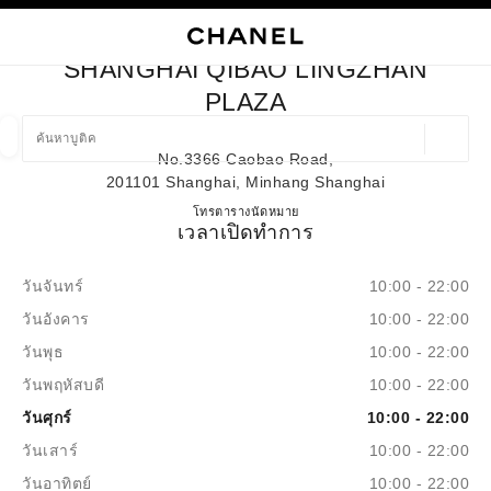
ใช้คอนทราสต์ระดับสูง
ปิดการ์ดบูติก SHANGHAI QIBAO LINGZHAN PLAZA
การนำทางหลัก
การนำทางหลัก
ค้นหา
ตะก
บัญ
SHANGHAI QIBAO LINGZHAN
ค้นหาบูติค
PLAZA
ตำแหน่ง
No.3366 Caobao Road,
ข้อเสนอจะแสดงอยู่ใต้แถบค้นหานี้
0 ข้อเสนอที่มีอยู่
201101 Shanghai, Minhang Shanghai
Shanghai Qibao Lingzhan Plaza
โทร
2154707017
ตารางนัดหมาย
แฟชั่น
แว่น
เวลาเปิดทำการ
นาฬิกาและเครื่องประดับอัญมณี
น้ำ
ตัวกรองผลลัพธ์โดย:
ตัวกรอง
วันจันทร์
10:00 - 22:00
วันอังคาร
10:00 - 22:00
วันพุธ
10:00 - 22:00
วันพฤหัสบดี
10:00 - 22:00
วันศุกร์
10:00 - 22:00
วันเสาร์
10:00 - 22:00
วันอาทิตย์
10:00 - 22:00