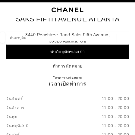
ใช้คอนทราสต์ระดับสูง
ปิดการ์ดบูติก SAKS FIFTH AVENUE ATLANTA
การนำทางหลัก
การนำทางหลัก
ค้นหา
ตะก
บัญ
SAKS FIFTH AVENUE ATLANTA
ค้นหาบูติค
3440 Peachtree Road Saks Fifth Avenue,
30326 Atlanta, Ga
ตำแหน่ง
ข้อเสนอจะแสดงอยู่ใต้แถบค้นหานี้
0 ข้อเสนอที่มีอยู่
พบกับบูติคของเรา
แฟชั่น
แว่น
นาฬิกาและเครื่องประดับอัญมณี
น้ำ
ตัวกรองผลลัพธ์โดย:
ทำการนัดหมาย
ตัวกรอง
SAKS FIFTH AVENUE ATLA
โทร
404-812-7365
ตารางนัดหมาย
เวลาเปิดทำการ
วันจันทร์
11:00 - 20:00
วันอังคาร
11:00 - 20:00
วันพุธ
11:00 - 20:00
วันพฤหัสบดี
11:00 - 20:00
วันศุกร์
11:00 - 20:00