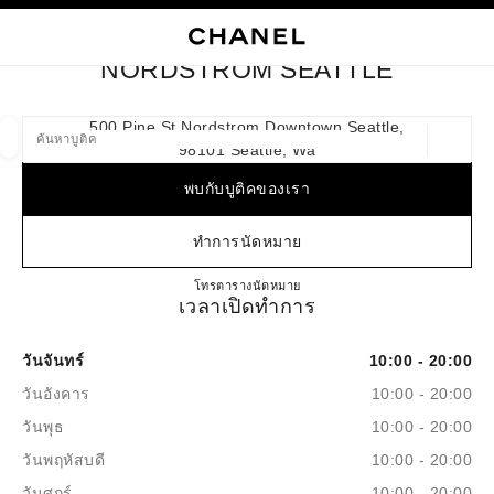
ใช้คอนทราสต์ระดับสูง
ปิดการ์ดบูติก NORDSTROM SEATTLE
การนำทางหลัก
การนำทางหลัก
ค้นหา
ตะก
บัญ
NORDSTROM SEATTLE
ค้นหาบูติค
500 Pine St Nordstrom Downtown Seattle,
98101 Seattle, Wa
ตำแหน่ง
ข้อเสนอจะแสดงอยู่ใต้แถบค้นหานี้
0 ข้อเสนอที่มีอยู่
พบกับบูติคของเรา
แฟชั่น
แว่น
นาฬิกาและเครื่องประดับอัญมณี
น้ำ
ตัวกรองผลลัพธ์โดย:
ทำการนัดหมาย
ตัวกรอง
NORDSTROM SEATTLE
โทร
2066282111
ตารางนัดหมาย
เวลาเปิดทำการ
วันจันทร์
10:00 - 20:00
วันอังคาร
10:00 - 20:00
วันพุธ
10:00 - 20:00
วันพฤหัสบดี
10:00 - 20:00
วันศุกร์
10:00 - 20:00