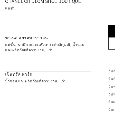
CHANEL CHIDLOM SHOE BOUTIQUE
แฟชั่น
ชาเนล สยามพารากอน
แฟชั่น, นาฬิกาและเครื่องประดับอัญมณี, น้ำหอม
และผลิตภัณฑ์ความงาม, แว่น
วันจ
เซ็นทรัล พาร์ค
วัน
น้ำหอม และผลิตภัณฑ์ความงาม, แว่น
วันพ
วัน
วันศ
วันเ