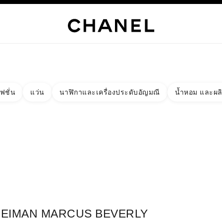
เท่านั้น
์
HANEL
ไฮจิวเวลรี่
ไฟน์จิวเวลรี่
นาฬิกา
แว่นตา
น้ำหอม
เมคอัพ
สกินแคร์
AB
ฟชั่น
แว่น
นาฬิกาและเครื่องประดับอัญมณี
น้ำหอม และผล
งผลลัพธ์โดย:
ง
ัด - หาบูติคที่อยู่ใกล้ที่สุด
ร์ดบูติก NEIMAN MARCUS BEVERLY HILLS
EIMAN MARCUS BEVERLY