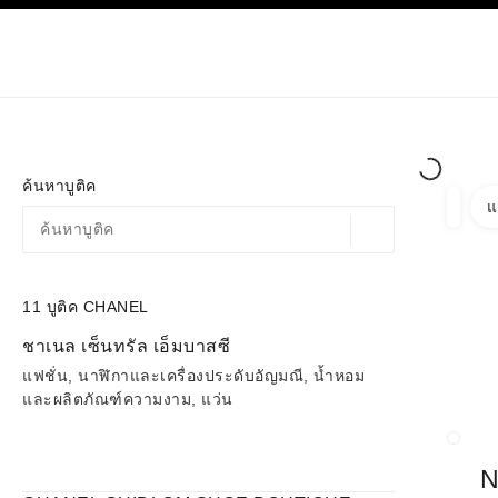
ก
เปิดใช้คอนทราสต์ระดับสูง
เฉพาะในบูติค
ช้อปออนไลน
เกี่ยวกับ C
โอต์กูตูร์
แฟชั่น
ค้นหาบูติค
แ
ตัวกรอ
ตัวกรอ
ตำแหน่งสถานที่ตามพิก
ข้อเสนอจะแสดงอยู่ใต้แถบค้นหานี้
0 ข้อเสนอที่มีอยู่
11
บูติค CHANEL
ไปที่ตัวกรอง
ชาเนล เซ็นทรัล เอ็มบาสซี
แฟชั่น, นาฬิกาและเครื่องประดับอัญมณี, น้ำหอม
และผลิตภัณฑ์ความงาม, แว่น
ปิดกา
N