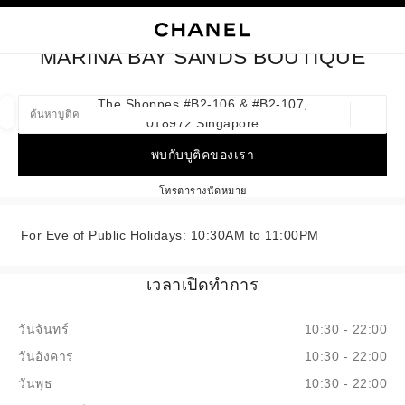
ใช้คอนทราสต์ระดับสูง
ปิดการ์ดบูติก MARINA BAY SANDS BOUTIQUE
การนำทางหลัก
การนำทางหลัก
ค้นหา
ตะก
บัญ
MARINA BAY SANDS BOUTIQUE
ค้นหาบูติค
The Shoppes #b2-106 & #b2-107,
018972 Singapore
ตำแหน่ง
ข้อเสนอจะแสดงอยู่ใต้แถบค้นหานี้
0 ข้อเสนอที่มีอยู่
พบกับบูติคของเรา
แฟชั่น
แว่น
นาฬิกาและเครื่องประดับอัญมณี
น้ำ
MARINA BAY SANDS BOUT
โทร
8003211500
ตารางนัดหมาย
ตัวกรองผลลัพธ์โดย:
ตัวกรอง
For Eve of Public Holidays: 10:30AM to 11:00PM
เวลาเปิดทำการ
วันจันทร์
10:30 - 22:00
วันอังคาร
10:30 - 22:00
วันพุธ
10:30 - 22:00