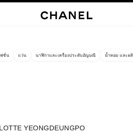
เท่านั้น
์
HANEL
ไฮจิวเวลรี่
ไฟน์จิวเวลรี่
นาฬิกา
แว่นตา
น้ำหอม
เมคอัพ
สกินแคร์
AB
ฟชั่น
แว่น
นาฬิกาและเครื่องประดับอัญมณี
น้ำหอม และผล
งผลลัพธ์โดย:
ง
ัด - หาบูติคที่อยู่ใกล้ที่สุด
าร์ดบูติก LOTTE YEONGDEUNGPO CHANEL FRAGRANCE & BEAU
LOTTE YEONGDEUNGPO