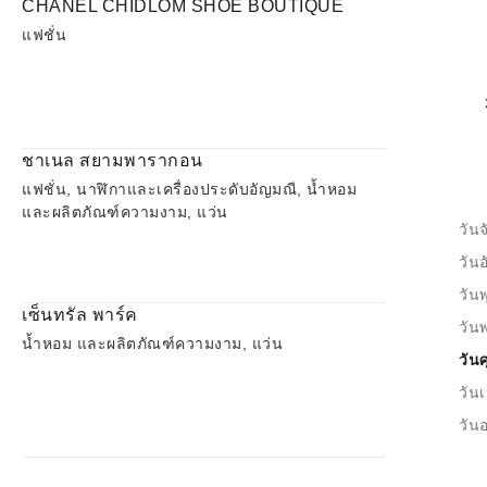
CHANEL CHIDLOM SHOE BOUTIQUE
แฟชั่น
ชาเนล สยามพารากอน
แฟชั่น, นาฬิกาและเครื่องประดับอัญมณี, น้ำหอม
และผลิตภัณฑ์ความงาม, แว่น
วันจ
วัน
วันพ
เซ็นทรัล พาร์ค
วัน
น้ำหอม และผลิตภัณฑ์ความงาม, แว่น
วันศ
วันเ
วันอ