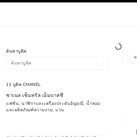
ก
เปิดใช้คอนทราสต์ระดับสูง
เฉพาะในบูติค
ช้อปออนไลน
เกี่ยวกับ C
โอต์กูตูร์
แฟชั่น
ค้นหาบูติค
แ
ตัวกรอ
ตัวกรอ
ตำแหน่งสถานที่ตามพิก
ข้อเสนอจะแสดงอยู่ใต้แถบค้นหานี้
0 ข้อเสนอที่มีอยู่
11
บูติค CHANEL
ไปที่ตัวกรอง
ชาเนล เซ็นทรัล เอ็มบาสซี
แฟชั่น, นาฬิกาและเครื่องประดับอัญมณี, น้ำหอม
และผลิตภัณฑ์ความงาม, แว่น
ปิดก