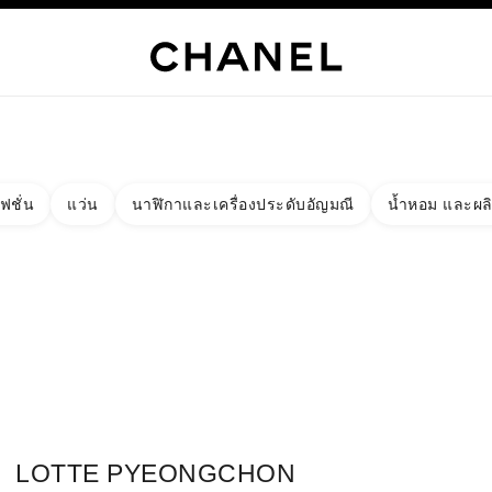
เท่านั้น
์
HANEL
ไฮจิวเวลรี่
ไฟน์จิวเวลรี่
นาฬิกา
แว่นตา
น้ำหอม
เมคอัพ
สกินแคร์
AB
ฟชั่น
แว่น
นาฬิกาและเครื่องประดับอัญมณี
น้ำหอม และผล
งผลลัพธ์โดย:
ง
ัด - หาบูติคที่อยู่ใกล้ที่สุด
าร์ดบูติก LOTTE PYEONGCHON CHANEL FRAGRANCE & BEAUTY
LOTTE PYEONGCHON