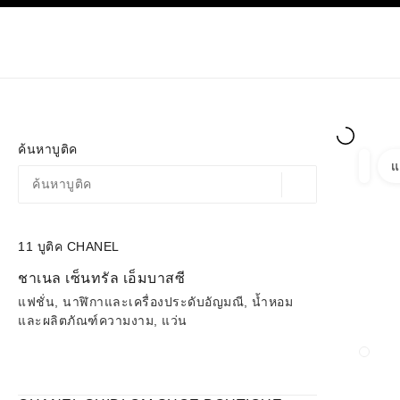
ก
เปิดใช้คอนทราสต์ระดับสูง
เฉพาะในบูติค
ช้อปออนไลน
เกี่ยวกับ C
โอต์กูตูร์
แฟชั่น
ค้นหาบูติค
แ
ตัวกรอ
ตัวกรอ
ตำแหน่งสถานที่ตามพิก
ข้อเสนอจะแสดงอยู่ใต้แถบค้นหานี้
0 ข้อเสนอที่มีอยู่
11
บูติค CHANEL
ไปที่ตัวกรอง
ชาเนล เซ็นทรัล เอ็มบาสซี
แฟชั่น, นาฬิกาและเครื่องประดับอัญมณี, น้ำหอม
และผลิตภัณฑ์ความงาม, แว่น
ปิดก