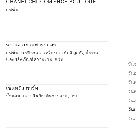
CHANEL CHIDLOM SHOE BOUTIQUE
แฟชั่น
ชาเนล สยามพารากอน
แฟชั่น, นาฬิกาและเครื่องประดับอัญมณี, น้ำหอม
และผลิตภัณฑ์ความงาม, แว่น
วันจ
วัน
วันพ
เซ็นทรัล พาร์ค
วัน
น้ำหอม และผลิตภัณฑ์ความงาม, แว่น
วันศ
วันเ
วันอ