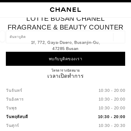
ใช้คอนทราสต์ระดับสูง
ปิดการ์ดบูติก LOTTE BUSAN CHANEL FRAGRANCE & BEAUTY 
การนำทางหลัก
การนำทางหลัก
ค้นหา
ตะก
บัญ
LOTTE BUSAN CHANEL
ค้นหาบูติค
FRAGRANCE & BEAUTY COUNTER
ตำแหน่ง
1f, 772, Gaya-Daero, Busanjin-Gu,
ข้อเสนอจะแสดงอยู่ใต้แถบค้นหานี้
0 ข้อเสนอที่มีอยู่
47285 Busan
พบกับบูติคของเรา
แฟชั่น
แว่น
นาฬิกาและเครื่องประดับอัญมณี
น้ำ
ตัวกรองผลลัพธ์โดย:
ตัวกรอง
Lotte Busan CHANEL Fragrance
โทร
+82 51 810 3118
ตารางนัดหมาย
เวลาเปิดทำการ
วันจันทร์
10:30 - 20:00
วันอังคาร
10:30 - 20:00
วันพุธ
10:30 - 20:00
วันพฤหัสบดี
10:30 - 20:00
วันศุกร์
10:30 - 20:30