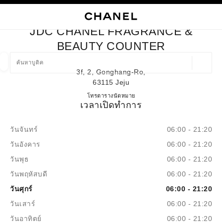
ใช้คอนทราสต์ระดับสูง
ปิดการ์ดบูติก JDC CHANEL FRAGRANCE & BEAUTY COUNTER
การนำทางหลัก
การนำทางหลัก
ค้นหา
ตะก
บัญ
JDC CHANEL FRAGRANCE &
ค้นหาบูติค
BEAUTY COUNTER
ตำแหน่ง
3f, 2, Gonghang-Ro,
ข้อเสนอจะแสดงอยู่ใต้แถบค้นหานี้
0 ข้อเสนอที่มีอยู่
63115 Jeju
JDC CHANEL Fragrance & Beau
โทร
+82 64 740 9709
ตารางนัดหมาย
แฟชั่น
แว่น
เวลาเปิดทำการ
นาฬิกาและเครื่องประดับอัญมณี
น้ำ
ตัวกรองผลลัพธ์โดย:
ตัวกรอง
วันจันทร์
06:00 - 21:20
วันอังคาร
06:00 - 21:20
วันพุธ
06:00 - 21:20
วันพฤหัสบดี
06:00 - 21:20
วันศุกร์
06:00 - 21:20
วันเสาร์
06:00 - 21:20
วันอาทิตย์
06:00 - 21:20