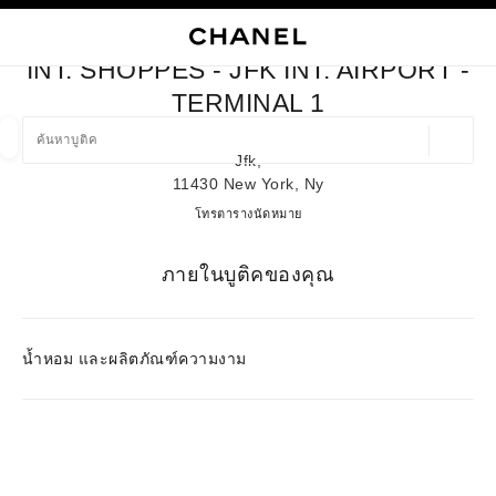
ใช้คอนทราสต์ระดับสูง
ปิดการ์ดบูติก INT. SHOPPES - JFK INT. AIRPORT - TERMINAL 1
การนำทางหลัก
การนำทางหลัก
ค้นหา
ตะก
บัญ
INT. SHOPPES - JFK INT. AIRPORT -
ค้นหาบูติค
TERMINAL 1
ตำแหน่ง
Jfk,
ข้อเสนอจะแสดงอยู่ใต้แถบค้นหานี้
0 ข้อเสนอที่มีอยู่
11430 New York, Ny
Int. Shoppes - JFK Int. Airport - 
โทร
7182151364
ตารางนัดหมาย
แฟชั่น
แว่น
นาฬิกาและเครื่องประดับอัญมณี
น้ำ
ตัวกรองผลลัพธ์โดย:
ตัวกรอง
ภายในบูติคของคุณ
น้ำหอม และผลิตภัณฑ์ความงาม