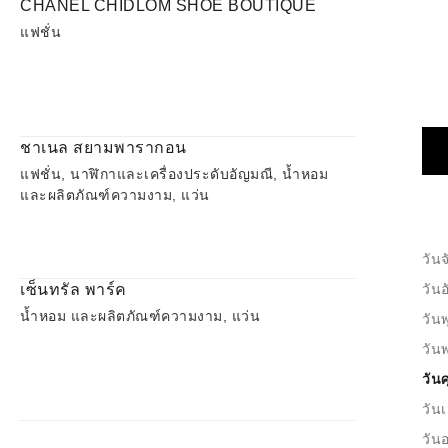
CHANEL CHIDLOM SHOE BOUTIQUE
แฟชั่น
ชาเนล สยามพารากอน
แฟชั่น, นาฬิกาและเครื่องประดับอัญมณี, น้ำหอม
และผลิตภัณฑ์ความงาม, แว่น
วันจ
เซ็นทรัล พาร์ค
วัน
น้ำหอม และผลิตภัณฑ์ความงาม, แว่น
วันพ
วัน
วันศ
วันเ
วันอ