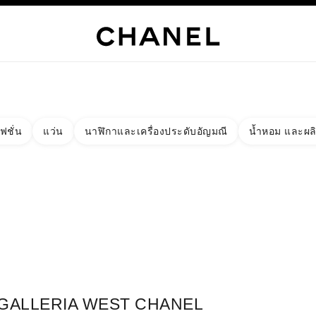
เท่านั้น
์
HANEL
ไฮจิวเวลรี่
ไฟน์จิวเวลรี่
นาฬิกา
แว่นตา
น้ำหอม
เมคอัพ
สกินแคร์
AB
ฟชั่น
แว่น
นาฬิกาและเครื่องประดับอัญมณี
น้ำหอม และผล
งผลลัพธ์โดย:
ง
ัด - หาบูติคที่อยู่ใกล้ที่สุด
าร์ดบูติก GALLERIA WEST CHANEL FRAGRANCE & BEAUTY COU
GALLERIA WEST CHANEL