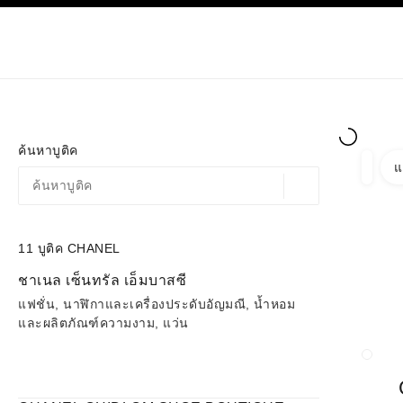
ก
เปิดใช้คอนทราสต์ระดับสูง
เฉพาะในบูติค
ช้อปออนไลน
เกี่ยวกับ C
โอต์กูตูร์
แฟชั่น
ค้นหาบูติค
แ
ตัวกรอ
ตัวกรอ
ตำแหน่งสถานที่ตามพิก
ข้อเสนอจะแสดงอยู่ใต้แถบค้นหานี้
0 ข้อเสนอที่มีอยู่
11
บูติค CHANEL
ไปที่ตัวกรอง
ชาเนล เซ็นทรัล เอ็มบาสซี
แฟชั่น, นาฬิกาและเครื่องประดับอัญมณี, น้ำหอม
และผลิตภัณฑ์ความงาม, แว่น
ปิดก