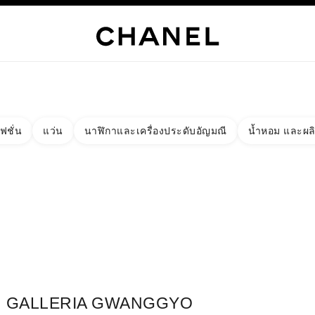
เท่านั้น
์
HANEL
ไฮจิวเวลรี่
ไฟน์จิวเวลรี่
นาฬิกา
แว่นตา
น้ำหอม
เมคอัพ
สกินแคร์
AB
ฟชั่น
แว่น
นาฬิกาและเครื่องประดับอัญมณี
น้ำหอม และผล
งผลลัพธ์โดย:
ง
ัด - หาบูติคที่อยู่ใกล้ที่สุด
าร์ดบูติก GALLERIA GWANGGYO CHANEL FRAGRANCE & BEAUT
GALLERIA GWANGGYO