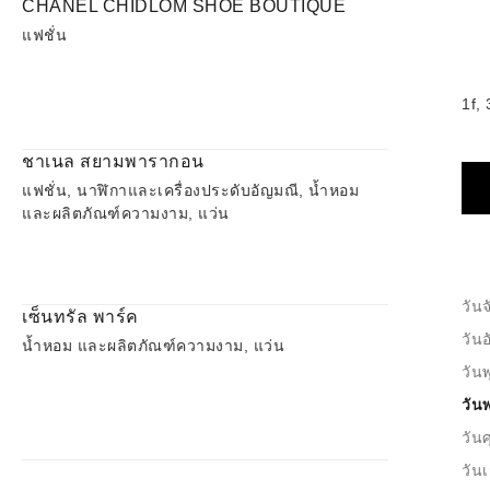
CHANEL CHIDLOM SHOE BOUTIQUE
แฟชั่น
1f,
ชาเนล สยามพารากอน
แฟชั่น, นาฬิกาและเครื่องประดับอัญมณี, น้ำหอม
และผลิตภัณฑ์ความงาม, แว่น
วันจ
เซ็นทรัล พาร์ค
วัน
น้ำหอม และผลิตภัณฑ์ความงาม, แว่น
วันพ
วัน
วันศ
วันเ