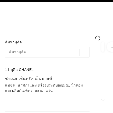
ก
เปิดใช้คอนทราสต์ระดับสูง
เฉพาะในบูติค
ช้อปออนไลน
เกี่ยวกับ C
โอต์กูตูร์
แฟชั่น
ค้นหาบูติค
แ
ตัวกรอ
ตัวกรอ
ตำแหน่งสถานที่ตามพิก
ข้อเสนอจะแสดงอยู่ใต้แถบค้นหานี้
0 ข้อเสนอที่มีอยู่
11
บูติค CHANEL
ไปที่ตัวกรอง
ชาเนล เซ็นทรัล เอ็มบาสซี
แฟชั่น, นาฬิกาและเครื่องประดับอัญมณี, น้ำหอม
และผลิตภัณฑ์ความงาม, แว่น
ปิดก