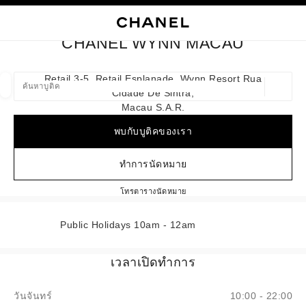
ใช้คอนทราสต์ระดับสูง
ปิดการ์ดบูติก CHANEL WYNN MACAU
การนำทางหลัก
การนำทางหลัก
ค้นหา
ตะก
บัญ
CHANEL WYNN MACAU
ค้นหาบูติค
Retail 3-5, Retail Esplanade, Wynn Resort Rua
Cidade De Sintra,
ตำแหน่ง
ข้อเสนอจะแสดงอยู่ใต้แถบค้นหานี้
0 ข้อเสนอที่มีอยู่
Macau S.a.r.
พบกับบูติคของเรา
แฟชั่น
แว่น
นาฬิกาและเครื่องประดับอัญมณี
น้ำ
ตัวกรองผลลัพธ์โดย:
ตัวกรอง
ทำการนัดหมาย
CHANEL WYNN MACAU
โทร
68258581
ตารางนัดหมาย
Public Holidays 10am - 12am
เวลาเปิดทำการ
วันจันทร์
10:00 - 22:00